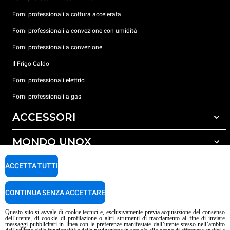
Forni professionali a cottura accelerata
Forni professionali a convezione con umidità
Forni professionali a convezione
Il Frigo Caldo
Forni professionali elettrici
Forni professionali a gas
ACCESSORI
MONDO UNOX
Tutti gli accessori
Detergenti per lavaggio automatico
SUPPORTO
ACCETTA TUTTI
Le nostre sedi nel mondo
Detergenti per lavaggio manuale
Trattamento acqua con filtro a resine
Garanzia Unox
CONTINUA SENZA ACCETTARE
Trattamento acqua ad osmosi inversa
Trova Rivenditori
Questo sito si avvale di cookie tecnici e, esclusivamente previa acquisizione del consenso
dell’utente, di cookie di profilazione o altri strumenti di tracciamento al fine di inviare
Trova Centri Service
messaggi pubblicitari in linea con le preferenze manifestate dall’utente stesso nell’ambito