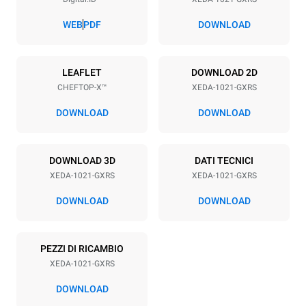
Passo teglie
83 mm
WEB
PDF
DOWNLOAD
Alimentazione
LEAFLET
DOWNLOAD 2D
CHEFTOP-X™
XEDA-1021-GXRS
Voltaggio
Potenza elettrica
220-240V 1~
2,2 kW
DOWNLOAD
DOWNLOAD
Frequenza
Potenza gas nominale max.
50 / 60 Hz
40
DOWNLOAD 3D
DATI TECNICI
Tipo di spina
XEDA-1021-GXRS
XEDA-1021-GXRS
Schuko | ✓
DOWNLOAD
DOWNLOAD
*
Consumo in kwh ed emissioni di co2
PEZZI DI RICAMBIO
Consumo in kWh
Emissioni CO2
XEDA-1021-GXRS
176.4 kWh/gg
31.9 Kg CO2/gg
La stima include le sole
DOWNLOAD
emissioni dirette prodotte