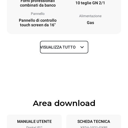
Forni professionali
10 teglie GN 2/1
combinati da banco
Pannello
Alimentazione
Pannello di controllo
Gas
touch screen da 16"
VISUALIZZA TUTTO
Dimensioni
Larghezza
Profondità
860 mm
1180 mm
Altezza
Peso
1219 mm
250 kg
Area download
Specifiche teglia
Numero teglie
Dimensione Teglie
10
GN 2/1
MANUALE UTENTE
SCHEDA TECNICA
Digital.ID™
XEDA-1021-GXRS