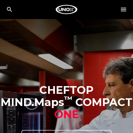
CHEFTOP
™
MIND.Maps
COMPACT
ONE