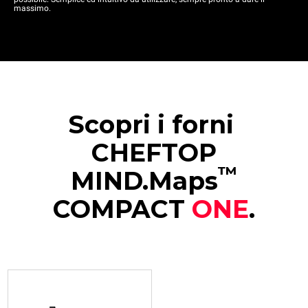
massimo.
Scopri i forni
CHEFTOP
™
MIND.Maps
COMPACT
ONE
.
XECC-0523-E1RM
Combinati