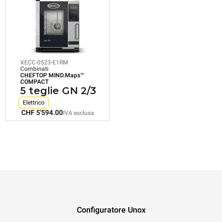
CHEFTOP MIND.Maps™
COMPACT
5 teglie GN 2/3
Elettrico
XECC-0523-E1RM
Combinati
CHEFTOP MIND.Maps™
Consumo in kWh: 20.7 kWh/gg
COMPACT
Emissioni CO2: 0 Kg CO2/gg
5 teglie GN 2/3
CHF 5'594.00
IVA esclusa
Elettrico
CHF 5'594.00
IVA esclusa
Configuratore Unox