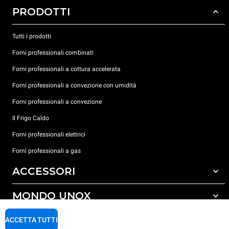
PRODOTTI
Tutti i prodotti
Forni professionali combinati
Forni professionali a cottura accelerata
Forni professionali a convezione con umidità
Forni professionali a convezione
Il Frigo Caldo
Forni professionali elettrici
Forni professionali a gas
ACCESSORI
MONDO UNOX
Tutti gli accessori
Detergenti per lavaggio automatico
SUPPORTO
ACCETTA TUTTI
Le nostre sedi nel mondo
Detergenti per lavaggio manuale