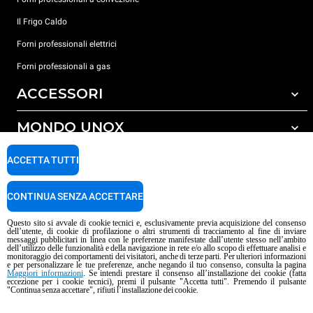
Il Frigo Caldo
Forni professionali elettrici
Forni professionali a gas
ACCESSORI
MONDO UNOX
Tutti gli accessori
Detergenti per lavaggio automatico
SUPPORTO
ACCETTA TUTTI
Le nostre sedi nel mondo
Detergenti per lavaggio manuale
Trattamento acqua con filtro a resine
Garanzia Unox
CONTINUA SENZA ACCETTARE
Trattamento acqua ad osmosi inversa
Trova Rivenditori
Questo sito si avvale di cookie tecnici e, esclusivamente previa acquisizione del consenso
dell’utente, di cookie di profilazione o altri strumenti di tracciamento al fine di inviare
Trova Centri Service
messaggi pubblicitari in linea con le preferenze manifestate dall’utente stesso nell’ambito
dell’utilizzo delle funzionalità e della navigazione in rete e/o allo scopo di effettuare analisi e
Informativa sui contenuti IA
Privacy policy
Cookie policy
monitoraggio dei comportamenti dei visitatori, anche di terze parti. Per ulteriori informazioni
e per personalizzare le tue preferenze, anche negando il tuo consenso, consulta la pagina
Copyright 2026 UNOX S.p.A. Tutti i diritti riservati. Reg. Imp. Padova n°
Maggiori informazioni
. Se intendi prestare il consenso all’installazione dei cookie (fatta
eccezione per i cookie tecnici), premi il pulsante "Accetta tutti". Premendo il pulsante
04230750285 - R.E.A. Padova 372835 - Cap. Soc. 5.000.000 € i.v - P.IVA /
"Continua senza accettare", rifiuti l’installazione dei cookie.
C.F. 04230750285 - IT WEEE Reg. No. IT08020000000377