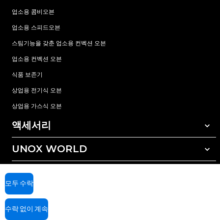
업소용 콤비오븐
업소용 스피드오븐
스팀기능을 갖춘 업소용 컨벡션 오븐
업소용 컨벡션 오븐
식품 보존기
상업용 전기식 오븐
상업용 가스식 오븐
액세서리
UNOX WORLD
모든 액세서리
자동세척 세정제
서비스
전세계 지사
수동세척 세정제
모두 수락
수질 관리를 위한 레진(수지) 필터
우녹스 보증
수락 없이 계속
역삼투압 수처리 방식
딜러 찾기