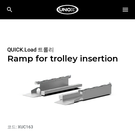
QUICK.Load 트롤리
Ramp for trolley insertion
코드: XUC163