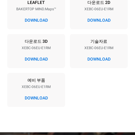
전력
LEAFLET
다운로드 2D
BAKERTOP MIND.Maps™
XEBC-06EU-E1RM
전압
전력
380-415V 3N~ / 220-240V
10,1 kW
DOWNLOAD
DOWNLOAD
3~ / 220-240V 1~
주파수
플러그 종류
50 / 60 Hz
포함되지 않음
다운로드 3D
기술자료
XEBC-06EU-E1RM
XEBC-06EU-E1RM
DOWNLOAD
DOWNLOAD
*
Kwh 소비량 및 co2 배출량
kWh 소비량
CO2 배출량
예비 부품
15.3 kWh/일
0 kg CO2/일
추정치에는 오븐에서
XEBC-06EU-E1RM
생산되는 직접적인 배출만
포함된다. 간접적인 배출은
DOWNLOAD
그것이 연결된 그리드의
에너지 믹스에 따라
달라지는데, 후자는 재생
가능한 자원에서 생산되는
에너지를 구매하는 선택으로
제거될 수 있다.
Greenhouse
Gas Protocol