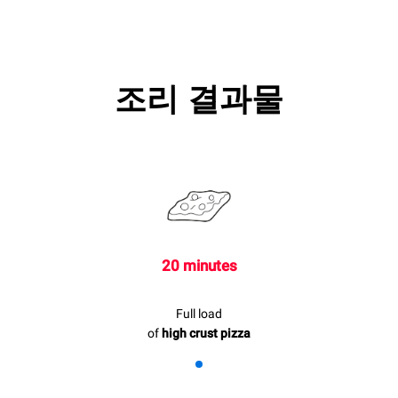
조리 결과물
20 minutes
Full load
of
high crust pizza