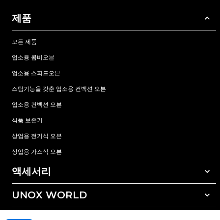
제품
모든 제품
업소용 콤비오븐
업소용 스피드오븐
스팀기능을 갖춘 업소용 컨벡션 오븐
업소용 컨벡션 오븐
식품 보존기
상업용 전기식 오븐
상업용 가스식 오븐
액세서리
UNOX WORLD
모든 액세서리
자동세척 세정제
서비스
전세계 지사