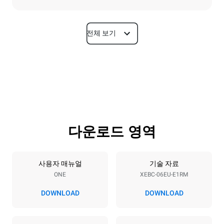
전체 보기
치수
폭
깊이
860 mm
967 mm
높이
무게
842 mm
103 kg
다운로드 영역
트레이 사양
트레이 개수
팬사이즈
6
600x400
사용자 매뉴얼
기술 자료
ONE
XEBC-06EU-E1RM
팬간격
80 mm
DOWNLOAD
DOWNLOAD