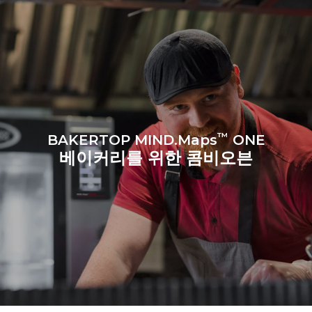
매일 오븐을 사용한다고
추정되는 소비량은 하단의
가정했을 때 (약 300일 / 년)
주간세척 프로그램을 기준으로
작성되었습니다. (42주/년)
중간 크기의 크로와상 8개를
짧은 세척모드 1회
팬닝했을 경우
™
BAKERTOP MIND.Maps
ONE
베이커리를 위한 콤비오븐