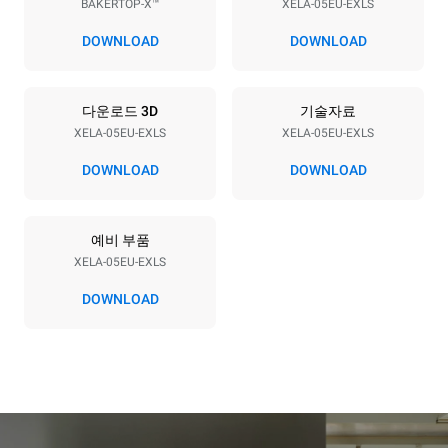
BAKERTOP-X™
XELA-05EU-EXLS
전압
전력
380-415V 3N~ / 220-240V
11,6 kW
DOWNLOAD
DOWNLOAD
3~ / 220-240V 1~
주파수
플러그 종류
50 / 60 Hz
포함되지 않음
다운로드 3D
기술자료
XELA-05EU-EXLS
XELA-05EU-EXLS
DOWNLOAD
DOWNLOAD
*
Kwh 소비량 및 co2 배출량
kWh 소비량
CO2 배출량
예비 부품
15.4 kWh/일
0 kg CO2/일
추정치에는 오븐에서
XELA-05EU-EXLS
생산되는 직접적인 배출만
포함된다. 간접적인 배출은
DOWNLOAD
그것이 연결된 그리드의
에너지 믹스에 따라
달라지는데, 후자는 재생
가능한 자원에서 생산되는
에너지를 구매하는 선택으로
제거될 수 있다.
Greenhouse
Gas Protocol
매일 오븐을 사용한다고
추정되는 소비량은 하단의
가정했을 때 (약 300일 / 년)
주간세척 프로그램을 기준으로