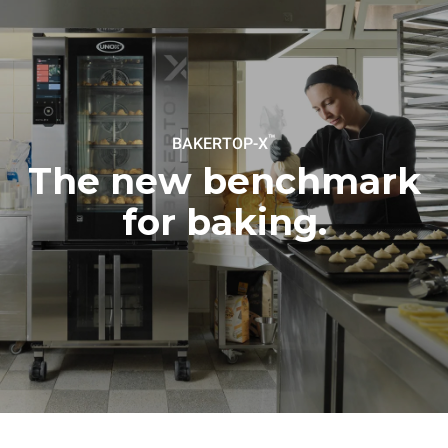
작성되었습니다. (42주/년)
가벼운 무게의 치킨 6마리를
긴모드 세척 (1회)
구울 경우 (팬 용량의 약 20%
중간모드 세척 (1회)
사용)
하나의 트레이에 감자를
풀로 팬닝해 굽는 경우
스팀기능을 이용해 풀로드로
트레이 3판을 조리하는 경우
오븐을 비운 상태에서
™
BAKERTOP-X
180°C로 2시간을 가동하는
경우
The new benchmark
for baking.