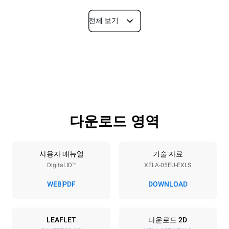
전체 보기
치수
폭
깊이
860 mm
1018 mm
높이
무게
789 mm
100 kg
다운로드 영역
트레이 사양
트레이 개수
팬사이즈
5
600x400
사용자 매뉴얼
기술 자료
Digital.ID™
XELA-05EU-EXLS
팬간격
86 mm
WEB
PDF
DOWNLOAD
전력
LEAFLET
다운로드 2D