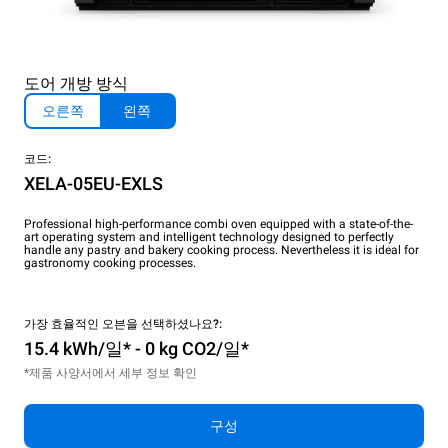
도어 개방 방식
오른쪽
왼쪽
코드:
XELA-05EU-EXLS
Professional high-performance combi oven equipped with a state-of-the-
art operating system and intelligent technology designed to perfectly
handle any pastry and bakery cooking process. Nevertheless it is ideal for
gastronomy cooking processes.
가장 효율적인 오븐을 선택하셨나요?:
15.4 kWh/일* - 0 kg CO2/일*
*제품 사양서에서 세부 정보 확인
구성