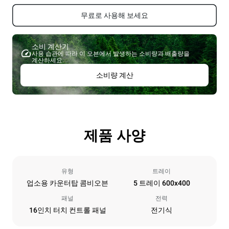
무료로 사용해 보세요
소비 계산기
사용 습관에 따라 이 오븐에서 발생하는 소비량과 배출량을
계산하세요.
소비량 계산
제품 사양
유형
트레이
업소용 카운터탑 콤비오븐
5 트레이 600x400
패널
전력
16인치 터치 컨트롤 패널
전기식