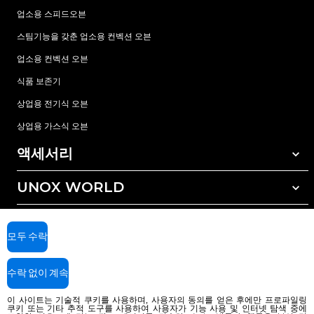
업소용 스피드오븐
스팀기능을 갖춘 업소용 컨벡션 오븐
업소용 컨벡션 오븐
식품 보존기
상업용 전기식 오븐
상업용 가스식 오븐
액세서리
UNOX WORLD
모든 액세서리
자동세척 세정제
서비스
전세계 지사
수동세척 세정제
모두 수락
수질 관리를 위한 레진(수지) 필터
우녹스 보증
수락 없이 계속
역삼투압 수처리 방식
딜러 찾기
서비스 센터 찾기
이 사이트는 기술적 쿠키를 사용하며, 사용자의 동의를 얻은 후에만 프로파일링
쿠키 또는 기타 추적 도구를 사용하여 사용자가 기능 사용 및 인터넷 탐색 중에
AI Content Disclaimer
Privacy policy
Cookie policy