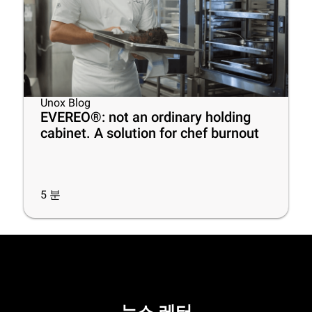
Unox Blog
EVEREO®: not an ordinary holding
cabinet. A solution for chef burnout
5
분
뉴스 레터