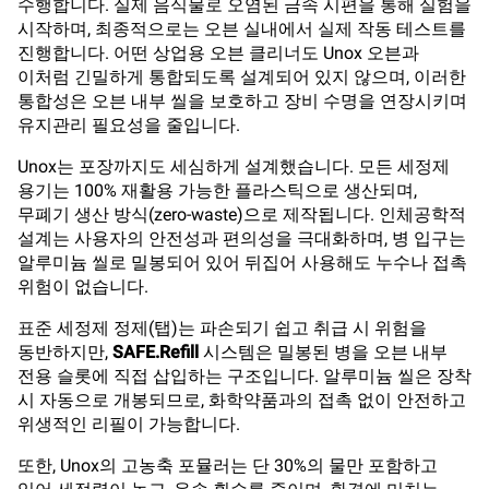
수행합니다. 실제 음식물로 오염된 금속 시편을 통해 실험을
시작하며, 최종적으로는 오븐 실내에서 실제 작동 테스트를
진행합니다. 어떤 상업용 오븐 클리너도 Unox 오븐과
이처럼 긴밀하게 통합되도록 설계되어 있지 않으며, 이러한
통합성은 오븐 내부 씰을 보호하고 장비 수명을 연장시키며
유지관리 필요성을 줄입니다.
Unox는 포장까지도 세심하게 설계했습니다. 모든 세정제
용기는 100% 재활용 가능한 플라스틱으로 생산되며,
무폐기 생산 방식(zero-waste)으로 제작됩니다. 인체공학적
설계는 사용자의 안전성과 편의성을 극대화하며, 병 입구는
알루미늄 씰로 밀봉되어 있어 뒤집어 사용해도 누수나 접촉
위험이 없습니다.
표준 세정제 정제(탭)는 파손되기 쉽고 취급 시 위험을
동반하지만,
SAFE.Refill
시스템은 밀봉된 병을 오븐 내부
전용 슬롯에 직접 삽입하는 구조입니다. 알루미늄 씰은 장착
시 자동으로 개봉되므로, 화학약품과의 접촉 없이 안전하고
위생적인 리필이 가능합니다.
또한, Unox의 고농축 포뮬러는 단 30%의 물만 포함하고