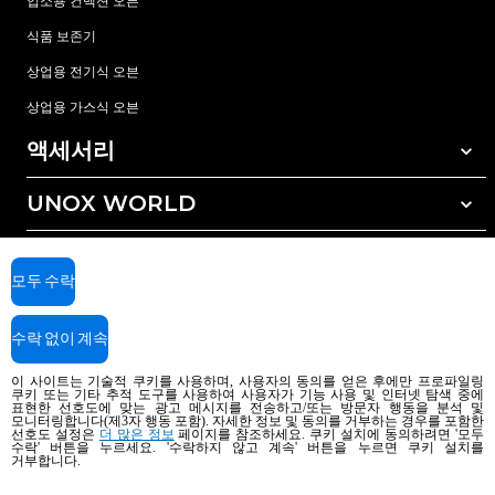
업소용 컨벡션 오븐
식품 보존기
상업용 전기식 오븐
상업용 가스식 오븐
액세서리
UNOX WORLD
모든 액세서리
자동세척 세정제
서비스
전세계 지사
수동세척 세정제
모두 수락
수질 관리를 위한 레진(수지) 필터
우녹스 보증
수락 없이 계속
역삼투압 수처리 방식
딜러 찾기
서비스 센터 찾기
이 사이트는 기술적 쿠키를 사용하며, 사용자의 동의를 얻은 후에만 프로파일링
쿠키 또는 기타 추적 도구를 사용하여 사용자가 기능 사용 및 인터넷 탐색 중에
AI Content Disclaimer
Privacy policy
Cookie policy
표현한 선호도에 맞는 광고 메시지를 전송하고/또는 방문자 행동을 분석 및
모니터링합니다(제3자 행동 포함). 자세한 정보 및 동의를 거부하는 경우를 포함한
Copyright 2026 UNOX SpA All rights reserved. Reg. Imp. Padova n °
선호도 설정은
더 많은 정보
페이지를 참조하세요. 쿠키 설치에 동의하려면 '모두
수락' 버튼을 누르세요. '수락하지 않고 계속' 버튼을 누르면 쿠키 설치를
04230750285 - REA Padova 372835 - Cap. Soc. 5.000.000 € iv - P.IVA / CF
거부합니다.
04230750285 - IT WEEE Reg. No. IT08020000000377