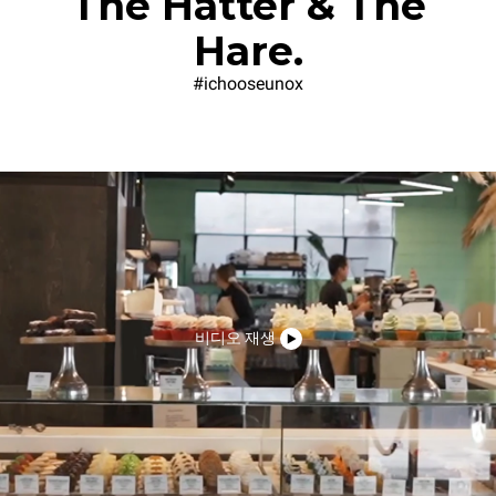
The Hatter & The
Hare.
#ichooseunox
비디오 재생