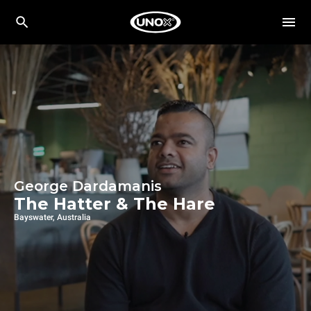
George Dardamanis
The Hatter & The Hare
Bayswater, Australia