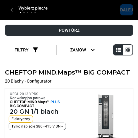
Wybierz piec/e
DALEJ
POWTÓRZ
FILTRY
ZAMÓW
CHEFTOP MIND.Maps™ BIG COMPACT
20 Blachy - Configurator
XECL-2013-YPRS
Konwekcyjno-parowe
CHEFTOP MIND.Maps™
PLUS
BIG COMPACT
20 GN 1/1 blach
Elektryczny
Tylko napięcie 380–415 V 3N~