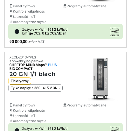
Panel cyfrowy
Programy automatyczne
Kontrola wilgotności
Łączność i IoT
Automatyczne mycie
Zużycie w kWh: 161,2 kWh/d
Emisje CO2: 0 kg CO2/dzień
90 000,00 zł
Bez VAT
XECL-2013-YPLS
Konwekcyjno-parowe
CHEFTOP MIND.Maps™
PLUS
BIG COMPACT
20 GN 1/1 blach
Elektryczny
Tylko napięcie 380–415 V 3N~
Panel cyfrowy
Programy automatyczne
Kontrola wilgotności
Łączność i IoT
Automatyczne mycie
Zużycie w kWh: 161,2 kWh/d