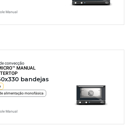
ole Manual
de convecção
MICRO™
MANUAL
TERTOP
60x330 bandejas
o
de alimentação monofásica
ole Manual