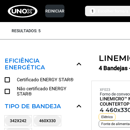
REINICIAR
1
Escolher forno/s
RESULTADOS: 5
LINEM
EFICIÊNCIA
ENERGÉTICA
4 Bandejas 
Certificado ENERGY STAR®
Não certificado ENERGY
XF023
STAR®
Forno de conve
LINEMICRO™
COUNTERTOP
TIPO DE BANDEJA
4 460x33
Elétrico
342X242
460X330
Fonte de aliment