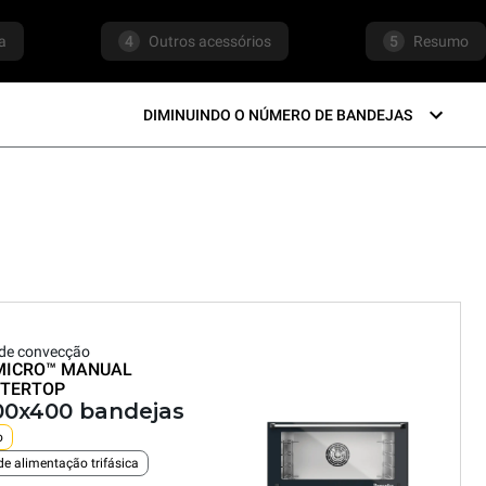
a
4
Outros acessórios
5
Resumo
DIMINUINDO O NÚMERO DE BANDEJAS
de convecção
MICRO™
MANUAL
TERTOP
00x400 bandejas
o
de alimentação trifásica