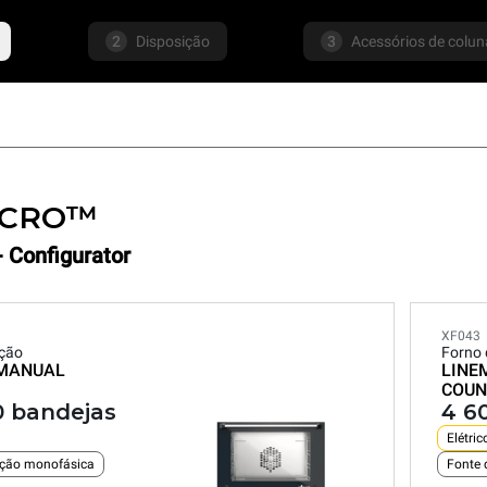
2
Disposição
3
Acessórios de colun
ICRO™
- Configurator
XF043
cção
Forno 
MANUAL
LINE
COUN
0 bandejas
4 6
Elétric
ação monofásica
Fonte 