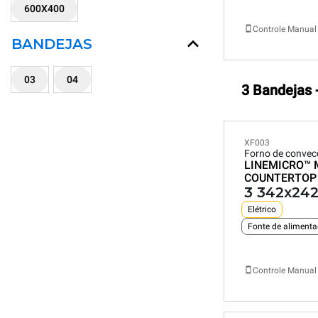
600X400
Controle Manual
BANDEJAS
03
04
3 Bandejas 
XF003
Forno de conve
LINEMICRO™
COUNTERTOP
3 342x242
Elétrico
Fonte de aliment
Controle Manual