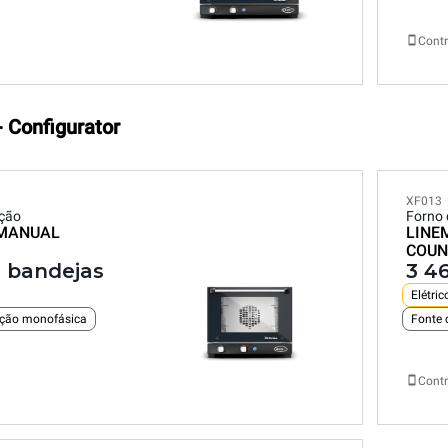
Contr
- Configurator
XF013
cção
Forno 
MANUAL
LINE
COUN
 bandejas
3 4
Elétric
ação monofásica
Fonte 
Contr