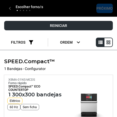
Escolher forno/s
PRÓXIMO
REINICIAR
FILTROS
ORDEM
SPEED.Compact™
1 Bandejas - Configurator
XBMA-01NS-MCDS
Forno rápido
SPEED.Compact™
ECO
COUNTERTOP
1 300x300 bandejas
Elétrico
60 Hz
Sem ficha