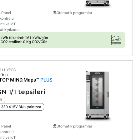
l Panel
Otomatik programlar
kontrolü
ntı ve IoT
atik yıkama
kWh tükatimi: 161 kWh/gün
CO2 emilimi: 0 Kg CO2/Gün
011-YPRS
firin
TOP MIND.Maps™
PLUS
N 1/1 tepsileri
li
m 380-415V 3N~ yalnızca
l Panel
Otomatik programlar
kontrolü
ntı ve IoT