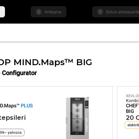
2
Anlaşma
3
Sütun aksesuarla
OP MIND.Maps™ BIG
- Configurator
XEVL-2
Kombi 
D.Maps™
PLUS
CHEF
BIG
tepsileri
20 G
elektrik
 3N~ yalnızca