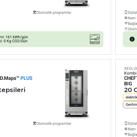
Otomatik programlar
Dijita
Nem 
Bağla
a
Otom
imi: 161 kWh/gün
i: 0 Kg CO2/Gün
XEVL-2
Kombi 
D.Maps™
PLUS
CHEF
BIG
tepsileri
20 G
elektrik
Gerili
Otomatik programlar
Dijita
Nem 
Bağla