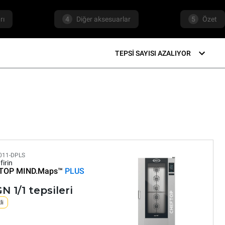
rı
4
Diğer aksesuarlar
5
Özet
TEPSI SAYISI AZALIYOR
011-DPLS
firin
TOP MIND.Maps™
PLUS
N 1/1 tepsileri
li