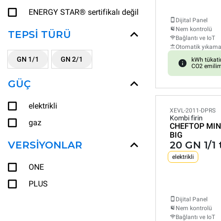
ENERGY STAR® sertifikalı değil
Dijital Panel
Nem kontrolü
TEPSI TÜRÜ
Bağlantı ve IoT
Otomatik yıkam
GN 1/1
GN 2/1
kWh tükat
CO2 emilim
GÜÇ
elektrikli
XEVL-2011-DPRS
Kombi firin
gaz
CHEFTOP MIN
BIG
VERSIYONLAR
20 GN 1/1 
elektrikli
ONE
PLUS
Dijital Panel
Nem kontrolü
Bağlantı ve IoT