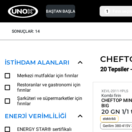
BAŞTAN BAŞLA
1
Fırın seçin
SONUÇLAR: 14
CHEFT
İSTİHDAM ALANLARI
20 Tepsiler 
Merkezi mutfaklar için fırınlar
Restoranlar ve gastronomi için
fırınlar
XEVL-2011-YPLS
Kombi firin
Şarküteri ve süpermarketler için
CHEFTOP MIN
fırınlar
BIG
20 GN 1/1 
ENERJI VERIMLILIĞI
elektrikli
Gerilim 380-415V
ENERGY STAR® sertifikalı