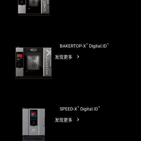
™
™
BAKERTOP-X
Digital.ID
发现更多
™
™
SPEED-X
Digital.ID
发现更多