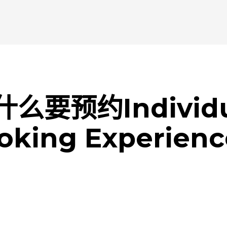
什么要预约Individu
oking Experien