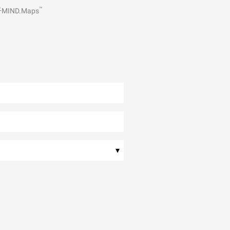
™
IND.Maps
▾