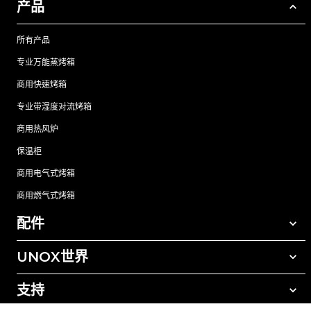
产品
所有产品
专业万能蒸烤箱
商用快速烤箱
专业带湿度对流烤箱
商用热风炉
保温柜
商用电气式烤箱
商用燃气式烤箱
配件
UNOX世界
所有配件
自动清洗清洁剂
支持
我们在全球的办事处
手动清洗清洁剂