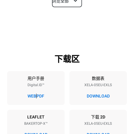
浏览全部
尺寸
宽度
深度
860 mm
1018 mm
高度
重量
789 mm
100 kg
下载区
烤盘规格
烤盘数量
烤盘尺寸
5
600x400
用户手册
数据表
Digital.ID™
XELA-05EU-EXLS
烤盘间距
86 mm
WEB
PDF
DOWNLOAD
能源供应
LEAFLET
下载 2D
BAKERTOP-X™
XELA-05EU-EXLS
电压
功率
380-415V 3N~ / 220-240V
11,6 kW