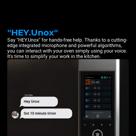
"HEY.Unox"
Say "HEY.Unox" for hands-free help. Thanks to a cutting-
edge integrated microphone and powerful algorithms,
you can interact with your oven simply using your voice.
It's time to simplify your work in the kitchen.