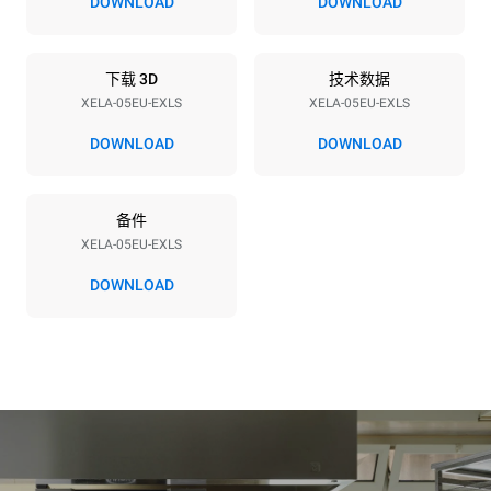
DOWNLOAD
DOWNLOAD
3~ / 220-240V 1~
频率
插头类型
50 / 60 Hz
不包括
下载 3D
技术数据
XELA-05EU-EXLS
XELA-05EU-EXLS
DOWNLOAD
DOWNLOAD
*
电力能耗（kwh）和co2排放
电力能耗（kWh）
二氧化碳排放
备件
15.4 kWh/天
0 kg CO2/天
该估计仅包括烤箱产生的直
XELA-05EU-EXLS
接排放。间接排放取决于其
连接到的电网的能源组合；
DOWNLOAD
通过选择购买由可再生能源
生产的能源，后者可以被消
除。
Greenhouse Gas
Protocol
假设每天使用烤箱(300天/年)：
假设每周使用以下清洗程序(42
周/年)：
6次轻载烤鸡(载量为20%)
1次长时清洗
1次满载烘烤土豆
1次中时清洗
3次满载蒸汽烹饪
180°C空烤箱2小时