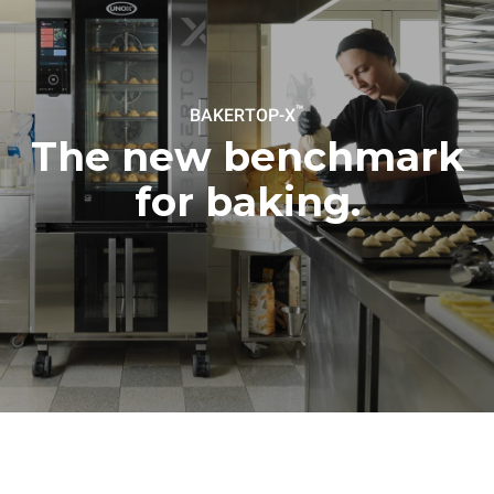
™
BAKERTOP-X
The new benchmark
for baking.