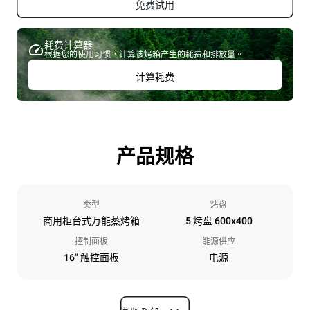
免费试用
耗费计算器
根据您的使用习惯，计算该烤箱产生的耗费和排放量。
计算耗费
产品规格
类型
烤盘
商用柜台式万能蒸烤箱
5 烤盘 600x400
控制面板
能源供应
16" 触控面板
电源