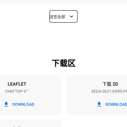
浏览全部
深度
1180 mm
下载区
烤盘尺寸
GN 2/1
LEAFLET
下载 2D
CHEFTOP-X™
XEDA-0621-EXRS-P
功率
N~ / 220-240V 3~
23,1 kW
DOWNLOAD
DOWNLOA