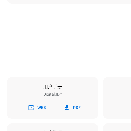
尺寸
宽度
860 mm
重量
150 kg
烤盘规格
烤盘数量
6
用户手册
Digital.ID™
能源供应
电压
380-415V 3
WEB
PDF
插头类型
不包括