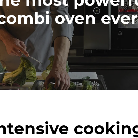
he most powerf
combi oven ever
ntensive cookin