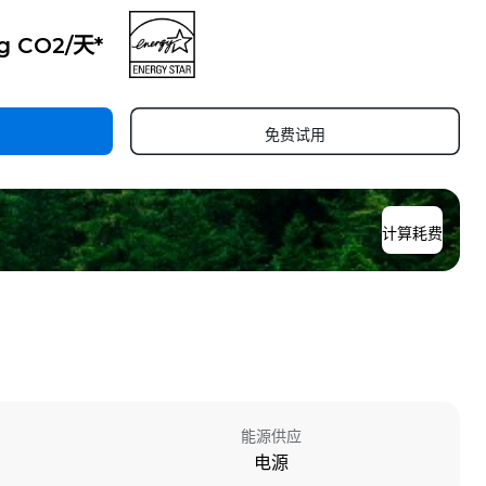
kg CO2/天*
免费试用
计算耗费
能源供应
电源