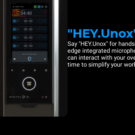
"HEY.Unox
Say "HEY.Unox" for hands-
edge integrated microph
can interact with your ove
time to simplify your work