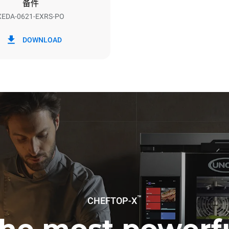
备件
XEDA-0621-EXRS-PO
h）
二氧化碳排放
DOWNLOAD
0 kg CO2/天
该估计仅包括烤箱产生的直接排
放取决于其连接到的电网的能源
选择购买由可再生能源生产的能
以被消除。
下清洗程序(52 周/年)：
洗
™
CHEFTOP-X