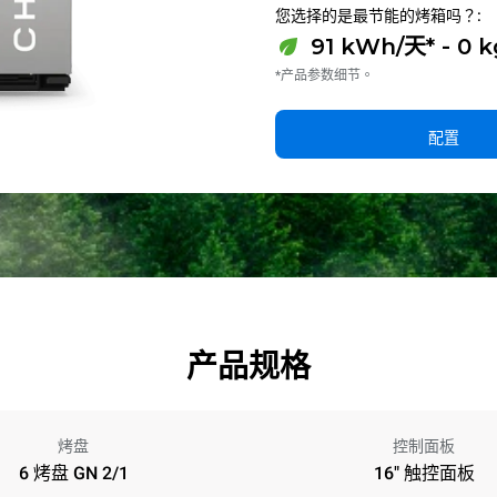
您选择的是最节能的烤箱吗？:
91 kWh/天* - 0 
*产品参数细节。
配置
产品规格
烤盘
控制面板
6 烤盘 GN 2/1
16" 触控面板