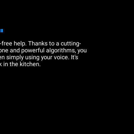
"
free help. Thanks to a cutting-
one and powerful algorithms, you
n simply using your voice. It's
 in the kitchen.