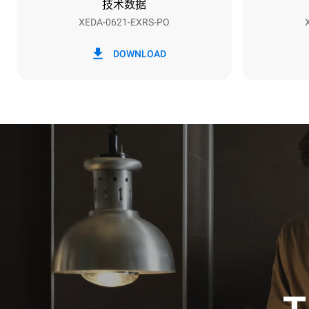
技术数据
XEDA-0621-EXRS-PO
*
电力能耗（kwh）和co2排放
电力能耗（kW
DOWNLOAD
91 kWh/天
假设每周使用以
7次长时清