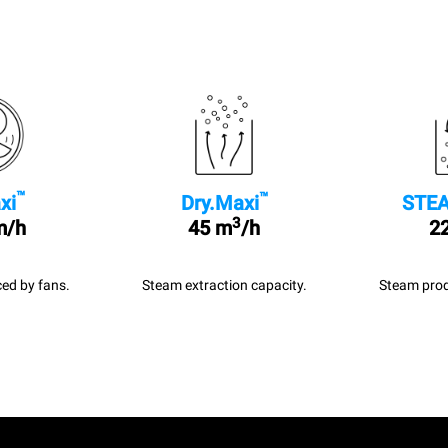
™
™
xi
Dry.Maxi
STEA
3
m/h
45 m
/h
22
ed by fans.
Steam extraction capacity.
Steam prod