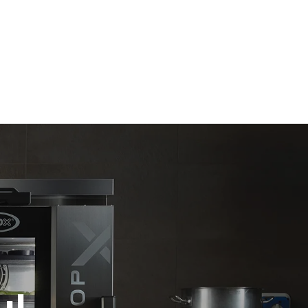
假设每天使用烤箱(365天/年)：
6次满载烤鸡
6 次满载蒸汽烹饪
放。间接排
组合；通过
源，后者可