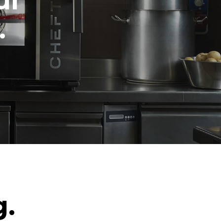
ul
.
g.