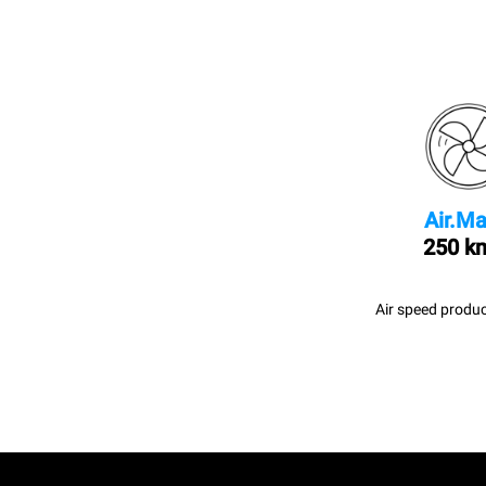
Air.Ma
250 k
Air speed produc