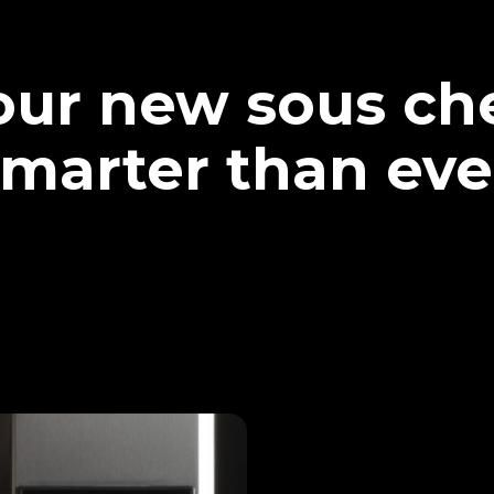
our new sous che
marter than eve