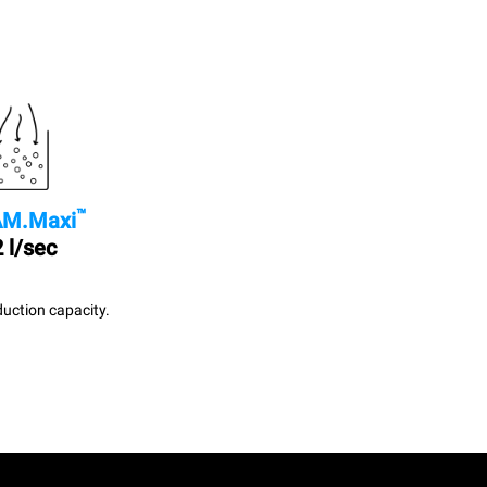
™
M.Maxi
 l/sec
uction capacity.