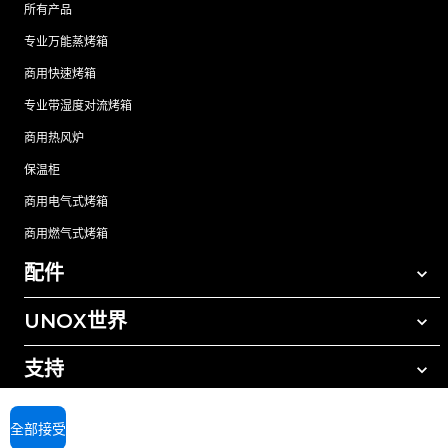
所有产品
专业万能蒸烤箱
商用快速烤箱
专业带湿度对流烤箱
商用热风炉
保温柜
商用电气式烤箱
商用燃气式烤箱
配件
UNOX世界
所有配件
自动清洗清洁剂
支持
我们在全球的办事处
手动清洗清洁剂
树脂过滤水处理
UNOX质保
全部接受