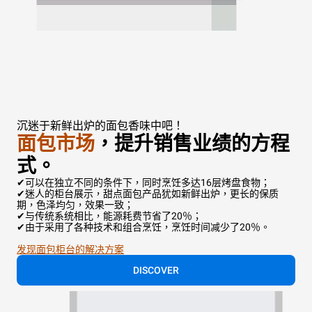
沉迷于新鲜出炉的面包香味中吧！
面包市场
，提升销售业绩的方程
式
。
✔可以在独立不同的条件下，同时烹饪多达16层烤盘食物；
✔迷人的柜台展示，甜点面包产品犹如新鲜出炉，更长的保质
期，色泽均匀，效果一致；
✔与传统系统相比，能源耗费节省了20％；
✔由于采用了各种技术和组合烹饪，烹饪时间减少了20％。
发现面包柜台的解决方案
DISCOVER