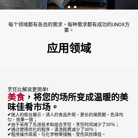
每个领域都有各自的需求，每种需求都有成功的UNOX方
案。
应用领域
烹饪比解说更简单!
美食
，将您的场所变成温暖的美
味佳肴市场
。
✔
迷人的柜台展示，诱人的食品外观，更长的保质期，色泽均
匀，效果一致；
✔
由于采用了先进技术和组合烹饪，烹饪时间减少了20％；
✔
通过使用优化的程序，清洗耗费减少了30％；
✔
程序操作简易，与化学物零接触，受伤风险降低。