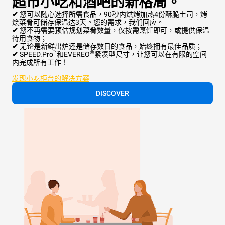
超市小吃和酒吧的新格局。
✔
您可以随心选择所需食品，90秒内烘烤加热4份酥脆土司，烤
烩菜肴可储存保温达3天。您的需求，我们回应。
✔
您不再需要预估规划菜肴数量，仅按需烹饪即可，或提供保温
待用食物；
✔
无论是新鲜出炉还是储存数日的食品，始终拥有最佳品质；
™
®
✔
SPEED.Pro
和EVEREO
紧凑型尺寸，让您可以在有限的空间
内完成所有工作！
发现小吃柜台的解决方案
DISCOVER