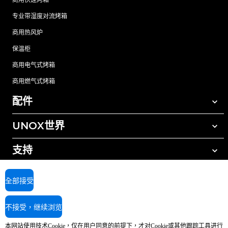
专业带湿度对流烤箱
商用热风炉
保温柜
商用电气式烤箱
商用燃气式烤箱
配件
UNOX世界
所有配件
自动清洗清洁剂
支持
我们在全球的办事处
手动清洗清洁剂
树脂过滤水处理
UNOX质保
全部接受
反渗透水处理
查找经销商
不接受，继续浏览
查找服务中心
AI Content Disclaimer
Privacy policy
Cookie policy
本网站使用技术Cookie，仅在用户同意的前提下，才对Cookie或其他跟踪工具进行