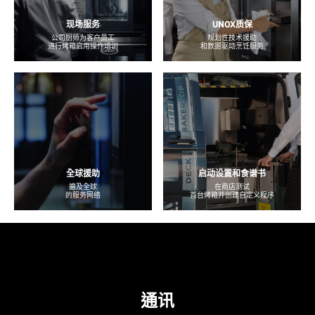
现场服务
UNOX质保
公司厨师为客户员工
规划性技术援助
进行烤箱启用操作培训
和数据驱动烹饪服务
全球援助
启动设置和食谱书
遍及全球
在商店测试
的服务网络
首台烤箱并创建自定义程序
通讯