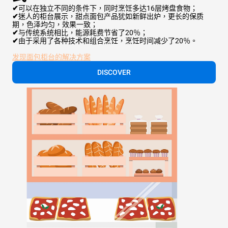
✔
可以在独立不同的条件下，同时烹饪多达16层烤盘食物；
✔
迷人的柜台展示，甜点面包产品犹如新鲜出炉，更长的保质
期，色泽均匀，效果一致；
✔
与传统系统相比，能源耗费节省了20％；
✔
由于采用了各种技术和组合烹饪，烹饪时间减少了20％。
发现面包柜台的解决方案
DISCOVER