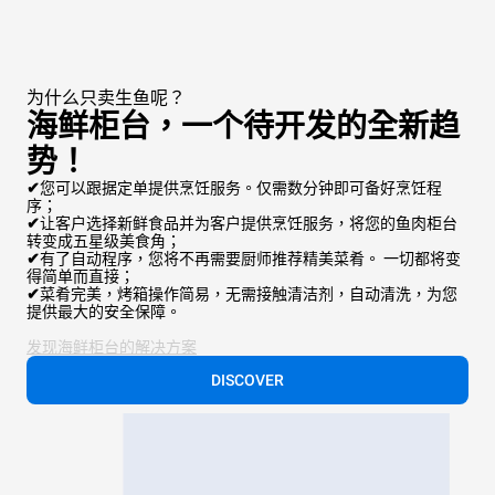
为什么只卖生鱼呢？
海鲜柜台，一个待开发的全新趋
势！
✔
您可以跟据定单提供烹饪服务。仅需数分钟即可备好烹饪程
序；
✔
让客户选择新鲜食品并为客户提供烹饪服务，将您的鱼肉柜台
转变成五星级美食角；
✔
有了自动程序，您将不再需要厨师推荐精美菜肴。 一切都将变
得简单而直接；
✔
菜肴完美，烤箱操作简易，无需接触清洁剂，自动清洗，为您
提供最大的安全保障。
发现海鲜柜台的解决方案
DISCOVER