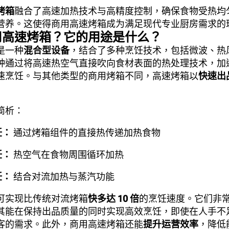
烤箱
融合了高速加热技术与高精度控制，确保食物受热均
营养。这使得商用高速烤箱成为满足现代专业厨房需求的
用高速烤箱？它的用途是什么？
是一种
混合型设备
，结合了多种烹饪技术，包括微波、热
种通过将高速热空气直接吹向食材表面的热处理技术，加
速烹饪。与其他类型的商用烤箱不同，高速烤箱以
快速出
简析：
饪：
通过烤箱组件的直接热传递加热食物
饪：
热空气在食物周围循环加热
饪：
结合对流加热与蒸汽功能
可实现比传统对流烤箱
快多达 10 倍
的烹饪速度。它们非
其能在保持出品质量的同时实现高效烹饪，即使在人手不
客的需求。此外，商用高速烤箱还能
提升运营效率
，降低