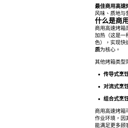
最佳商用高速
风味、质地与
什么是商
商用高速烤箱
加热（这是一
色），实现快
质
为核心。
其他烤箱类型
传导式烹
对流式烹
组合式烹
商用高速烤箱
作业环境，因
能满足更多顾