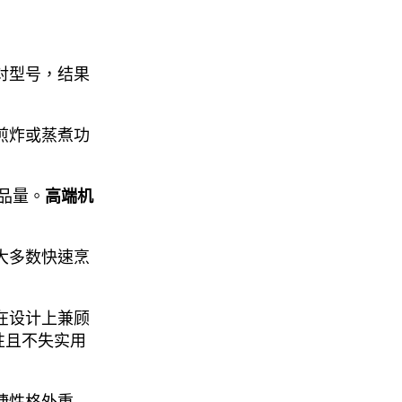
对型号，结果
煎炸或蒸煮功
出品量。
高端机
大多数快速烹
在设计上兼顾
性且不失实用
捷性格外重