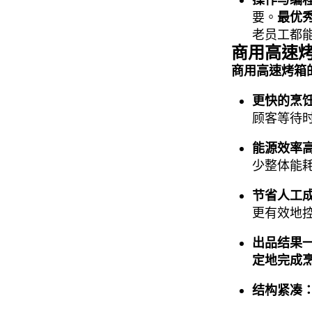
要。
最优
老员工都
商用高速
商用高速烤箱
更快的烹
顾客等待
能源效率
少整体能
节省人工
更有效地
出品结果
定地完成
结构紧凑