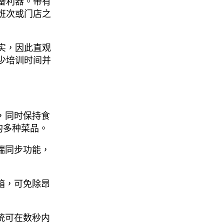
备利器。带有
班次或门店之
实，因此直观
少培训时间并
，同时保持食
的多种菜品。
端同步功能，
箱，可免除昂
统可在数秒内