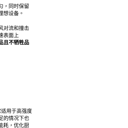
匀，同时保留
理想设备。
风对流和撞击
速表面上
品且不牺牲品
常适用于高强度
足的情况下也
能耗，优化厨