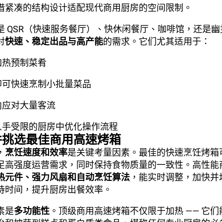
借紧凑的结构设计适配现代商用厨房的空间限制。
是 QSR（快速服务餐厅）、快休闲餐厅、咖啡馆，还是
对
快速、稳定出品与高产能
的需求。它们尤其适用于：
加热预制菜肴
即可快速烹制小批量菜品
内应对大量客流
人手受限的厨房中优化操作流程
并挑选最佳商用高速烤箱
，
烹饪速度和效率
是关键考量因素。最佳的快速烹饪烤箱
足高强度运营需求，同时保持食物质量的一致性。高性能
热元件、强力风扇和自动烹饪算法
，能实时调整，加快并
待时间，提升厨房出餐效率。
素是
多功能性
。顶级商用高速烤箱不仅限于加热 —— 它