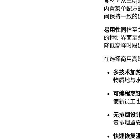
食材，从三明
内置菜单配方
间保持一致的
易用性
同样至
的控制界面至
降低高峰时段
在选择商用高
多技术加热
物质地与
可编程烹
使新员工
无排烟设
贵排烟罩
快速恢复