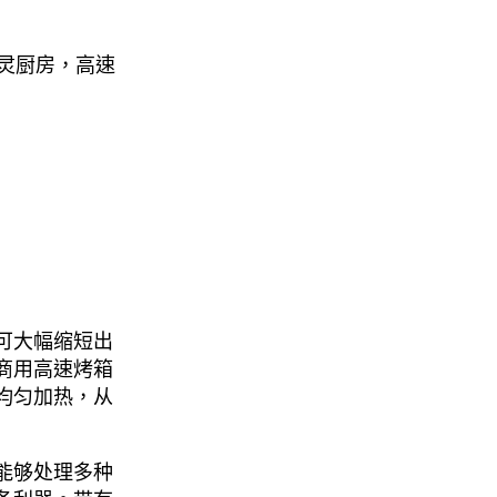
幽灵厨房，高速
可大幅缩短出
商用高速烤箱
均匀加热，从
们能够处理多种