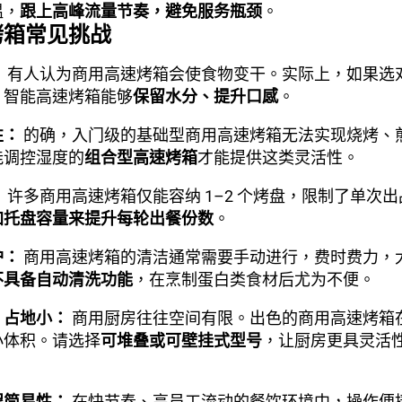
温，
跟上高峰流量节奏，避免服务瓶颈
。
烤箱常见挑战
：
有人认为商用高速烤箱会使食物变干。实际上，如果选
。智能高速烤箱能够
保留水分、提升口感
。
性：
的确，入门级的基础型商用高速烤箱无法实现烧烤、
能调控湿度的
组合型高速烤箱
才能提供这类灵活性。
：
许多商用高速烤箱仅能容纳 1–2 个烤盘，限制了单次
加托盘容量来提升每轮出餐份数
。
护：
商用高速烤箱的清洁通常需要手动进行，费时费力，
不具备自动清洗功能
，在烹制蛋白类食材后尤为不便。
、占地小：
商用厨房往往空间有限。出色的商用高速烤箱
小体积。请选择
可堆叠或可壁挂式型号
，让厨房更具灵活
程简易性：
在快节奏、高员工流动的餐饮环境中，操作便