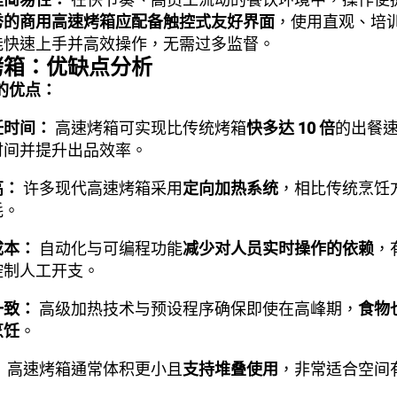
秀的商用高速烤箱应配备触控式友好界面
，使用直观、培
能快速上手并高效操作，无需过多监督。
烤箱：优缺点分析
的优点：
饪时间：
高速烤箱可实现比传统烤箱
快多达 10 倍
的出餐
时间并提升出品效率。
高：
许多现代高速烤箱采用
定向加热系统
，相比传统烹饪
耗。
成本：
自动化与可编程功能
减少对人员实时操作的依赖
，
控制人工开支。
一致：
高级加热技术与预设程序确保即使在高峰期，
食物
烹饪
。
：
高速烤箱通常体积更小且
支持堆叠使用
，非常适合空间