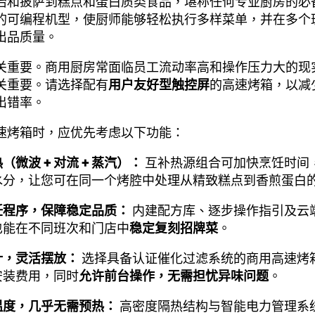
治和披萨到糕点和蛋白质类食品，堪称任何专业厨房的必
的可编程机型，使厨师能够轻松执行多样菜单，并在多个
出品质量。
关重要。商用厨房常面临员工流动率高和操作压力大的现
关重要。请选择配有
用户友好型触控屏
的高速烤箱，以减
出错率。
速烤箱时，应优先考虑以下功能：
（微波 + 对流 + 蒸汽）：
互补热源组合可加快烹饪时间
水分，让您可在同一个烤腔中处理从精致糕点到香煎蛋白
饪程序，保障稳定品质：
内建配方库、逐步操作指引及云
也能在不同班次和门店中
稳定复刻招牌菜
。
计，灵活摆放：
选择具备认证催化过滤系统的商用高速烤
安装费用，同时
允许前台操作，无需担忧异味问题
。
温度，几乎无需预热：
高密度隔热结构与智能电力管理系