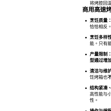
将烤腔回
商用高速
烹饪质量
恰恰相反
烹饪多样
能。只有
产量限制
型通过增
清洁与维
饪烤箱也
结构紧凑
高性能与
性。
操作与编