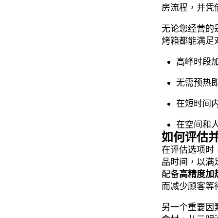
房流程，并凭
无论您经营的
烤箱都能满足
高峰时段
无需预热
在短时间
在空间和
如何评估
在评估选项时
品时间，以满
配备
高精度加
而减少顾客等
另一个重要因