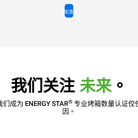
配置
我们关注
未来
。
®
们成为 ENERGY STAR
专业烤箱数量认证佼
因。