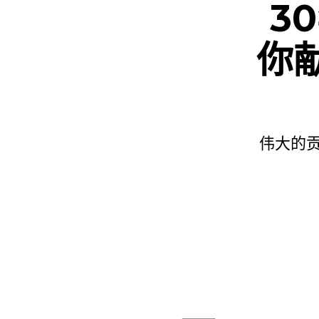
3
你
伟大的