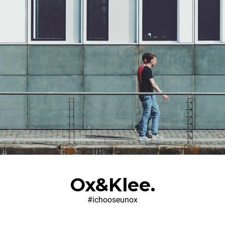
Ox&Klee.
#ichooseunox