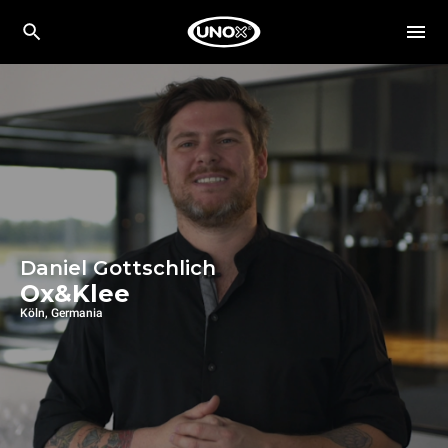
Daniel Gottschlich
Ox&Klee
Köln, Germania