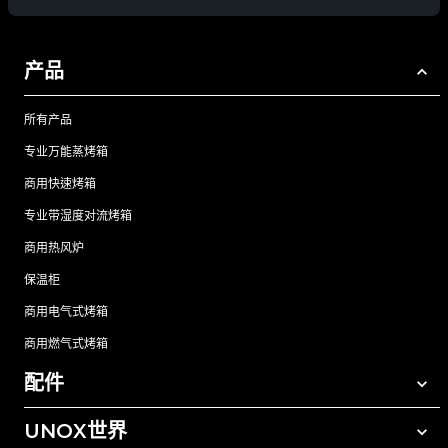
产品
所有产品
专业万能蒸烤箱
商用快速烤箱
专业带湿度对流烤箱
商用热风炉
保温柜
商用电气式烤箱
商用燃气式烤箱
配件
UNOX世界
所有配件