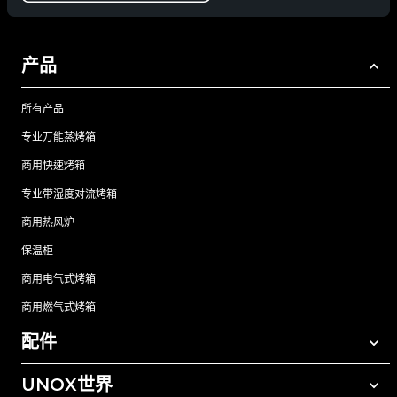
产品
所有产品
专业万能蒸烤箱
商用快速烤箱
专业带湿度对流烤箱
商用热风炉
保温柜
商用电气式烤箱
商用燃气式烤箱
配件
UNOX世界
所有配件