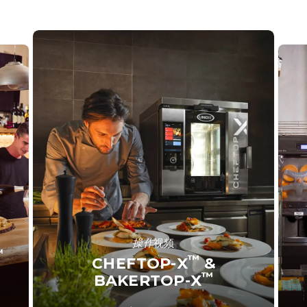
操作
视频
™
™
CHEFTOP-X
&
™
BAKERTOP-X