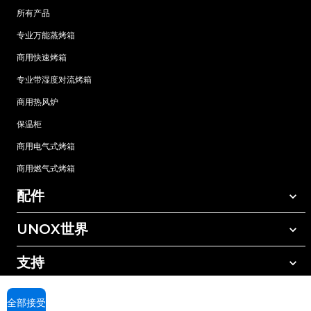
所有产品
专业万能蒸烤箱
商用快速烤箱
专业带湿度对流烤箱
商用热风炉
保温柜
商用电气式烤箱
商用燃气式烤箱
配件
UNOX世界
所有配件
自动清洗清洁剂
支持
我们在全球的办事处
手动清洗清洁剂
树脂过滤水处理
UNOX质保
全部接受