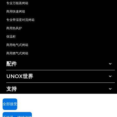
专业万能蒸烤箱
商用快速烤箱
专业带湿度对流烤箱
商用热风炉
保温柜
商用电气式烤箱
商用燃气式烤箱
配件
UNOX世界
所有配件
自动清洗清洁剂
支持
我们在全球的办事处
手动清洗清洁剂
树脂过滤水处理
UNOX质保
全部接受
反渗透水处理
查找经销商