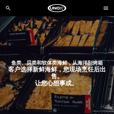
鱼类、贝类和软体类海鲜，从海洋到烤箱
客户选择新鲜海鲜，您现场烹饪后出
售。
让您心想事成。