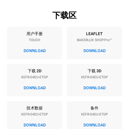
下载区
烤盘规格
烤盘数量
烤盘尺寸
4
600x400
用户手册
LEAFLET
TOUCH
BAKERLUX SHOP.Pro™
烤盘间距
75 mm
DOWNLOAD
DOWNLOAD
能源供应
下载 2D
下载 3D
XEFR-04EU-ETDP
XEFR-04EU-ETDP
电压
功率
380-415V 3N~ / 220-240V
6,9 kW
DOWNLOAD
DOWNLOAD
3~ / 220-240V 1~
频率
插头类型
50 / 60 Hz
不包括
技术数据
备件
XEFR-04EU-ETDP
XEFR-04EU-ETDP
DOWNLOAD
DOWNLOAD