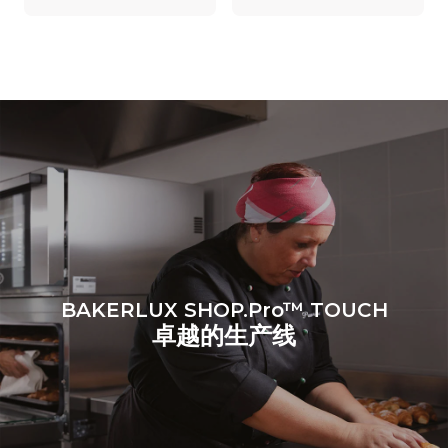
*
电力能耗（kwh）和co2排放
电力能耗（kWh）
二氧化碳排放
7.9 kWh/天
0 kg CO2/天
该估计仅包括烤箱产生的直
接排放。间接排放取决于其
连接到的电网的能源组合；
通过选择购买由可再生能源
生产的能源，后者可以被消
除。
Greenhouse Gas
Protocol
BAKERLUX SHOP.Pro™ TOUCH
卓越的生产线