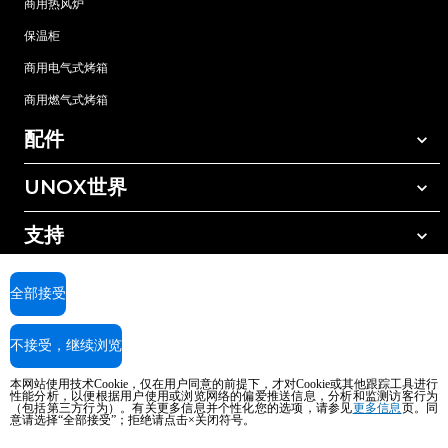
商用热风炉
保温柜
商用电气式烤箱
商用燃气式烤箱
配件
UNOX世界
所有配件
自动清洗清洁剂
支持
我们在全球的办事处
手动清洗清洁剂
树脂过滤水处理
UNOX质保
全部接受
反渗透水处理
查找经销商
不接受，继续浏览
查找服务中心
AI Content Disclaimer
Privacy policy
Cookie policy
本网站使用技术Cookie，仅在用户同意的前提下，才对Cookie或其他跟踪工具进行
版权所有2026 UNOX SpA保留所有权利。Reg.Imp.Padova n°04230750285 -
性能分析，以便根据用户使用或浏览网络的偏爱推送信息，分析和监测访客行为
（包括第三方行为）。有关更多信息并个性化您的选项，请参见
更多信息
页。同
REA Padova 372835 - Cap.Soc.5.000.000€iv - 增值税/税号04230750285 - IT
意请选择“全部接受”；拒绝请点击×关闭符号。
WEEE Reg. No. IT08020000000377