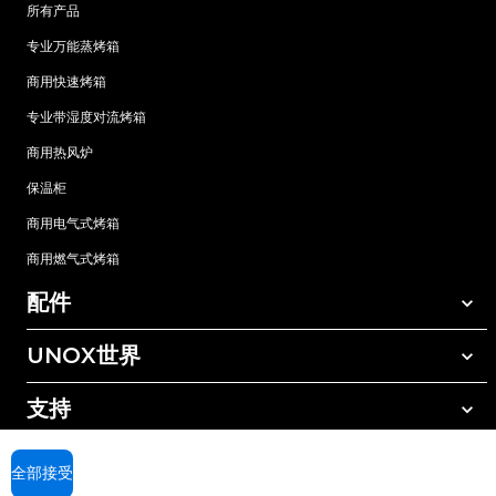
所有产品
专业万能蒸烤箱
商用快速烤箱
专业带湿度对流烤箱
商用热风炉
保温柜
商用电气式烤箱
商用燃气式烤箱
配件
UNOX世界
所有配件
自动清洗清洁剂
支持
我们在全球的办事处
手动清洗清洁剂
树脂过滤水处理
UNOX质保
全部接受