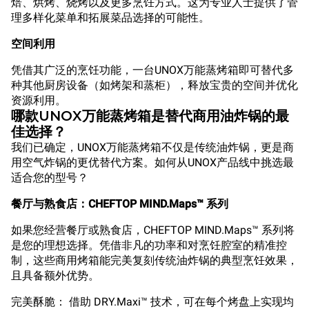
焙、烘烤、烧烤以及更多烹饪方式。这为专业人士提供了管
理多样化菜单和拓展菜品选择的可能性。
空间利用
凭借其广泛的烹饪功能，一台UNOX万能蒸烤箱即可替代多
种其他厨房设备（如烤架和蒸柜），释放宝贵的空间并优化
资源利用。
哪款UNOX万能蒸烤箱是替代商用油炸锅的最
佳选择？
我们已确定，UNOX万能蒸烤箱不仅是传统油炸锅，更是商
用空气炸锅的更优替代方案。如何从UNOX产品线中挑选最
适合您的型号？
餐厅与熟食店：CHEFTOP MIND.Maps™ 系列
如果您经营餐厅或熟食店，CHEFTOP MIND.Maps™ 系列将
是您的理想选择。凭借非凡的功率和对烹饪腔室的精准控
制，这些商用烤箱能完美复刻传统油炸锅的典型烹饪效果，
且具备额外优势。
完美酥脆： 借助 DRY.Maxi™ 技术，可在每个烤盘上实现均