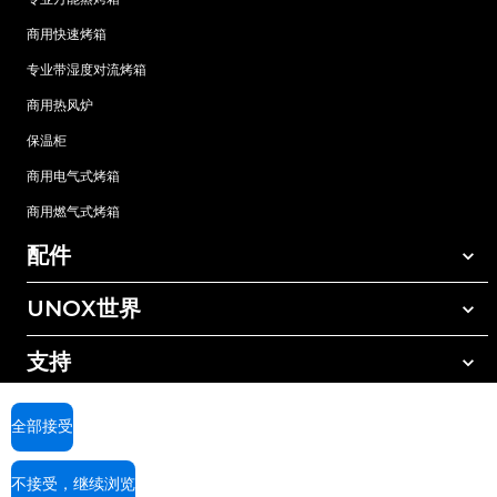
商用快速烤箱
专业带湿度对流烤箱
商用热风炉
保温柜
商用电气式烤箱
商用燃气式烤箱
配件
UNOX世界
所有配件
自动清洗清洁剂
支持
我们在全球的办事处
手动清洗清洁剂
树脂过滤水处理
UNOX质保
全部接受
反渗透水处理
查找经销商
不接受，继续浏览
查找服务中心