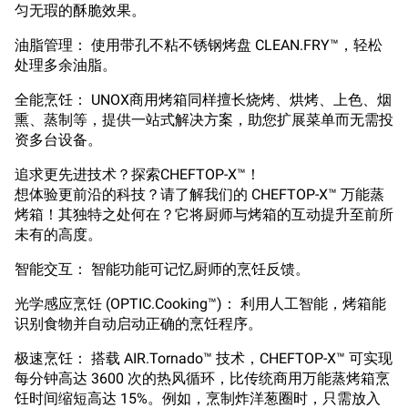
匀无瑕的酥脆效果。
油脂管理： 使用带孔不粘不锈钢烤盘 CLEAN.FRY™，轻松
处理多余油脂。
全能烹饪： UNOX商用烤箱同样擅长烧烤、烘烤、上色、烟
熏、蒸制等，提供一站式解决方案，助您扩展菜单而无需投
资多台设备。
追求更先进技术？探索CHEFTOP-X™！
想体验更前沿的科技？请了解我们的 CHEFTOP-X™ 万能蒸
烤箱！其独特之处何在？它将厨师与烤箱的互动提升至前所
未有的高度。
智能交互： 智能功能可记忆厨师的烹饪反馈。
光学感应烹饪 (OPTIC.Cooking™)： 利用人工智能，烤箱能
识别食物并自动启动正确的烹饪程序。
极速烹饪： 搭载 AIR.Tornado™ 技术，CHEFTOP-X™ 可实现
每分钟高达 3600 次的热风循环，比传统商用万能蒸烤箱烹
饪时间缩短高达 15%。例如，烹制炸洋葱圈时，只需放入