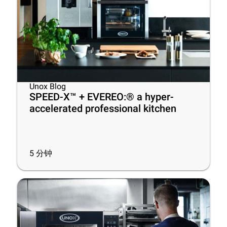
Unox Blog
SPEED-X™ + EVEREO:® a hyper-
accelerated professional kitchen
5
分钟