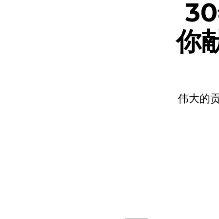
3
你
伟大的