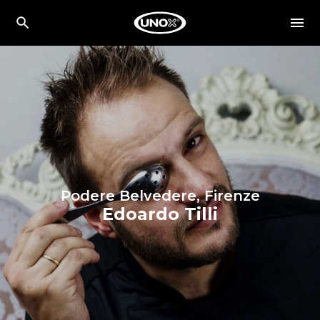
Podere Belvedere, Firenze
Edoardo Tilli