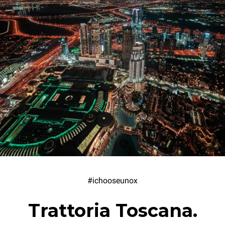
#ichooseunox
Trattoria Toscana.