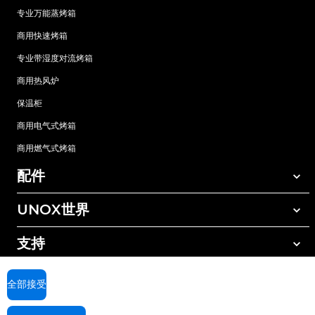
专业万能蒸烤箱
商用快速烤箱
专业带湿度对流烤箱
商用热风炉
保温柜
商用电气式烤箱
商用燃气式烤箱
配件
UNOX世界
所有配件
自动清洗清洁剂
支持
我们在全球的办事处
手动清洗清洁剂
树脂过滤水处理
UNOX质保
全部接受
反渗透水处理
查找经销商