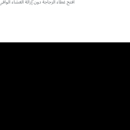
افتح غطاء الزجاجة دون إزالة الغشاء الواقي