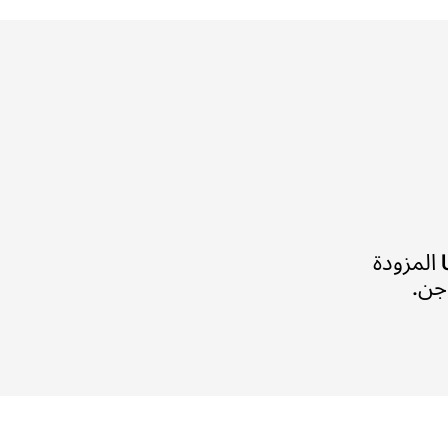
منظف قوي لإزالة أصعب الأوساخ في الأفران المهنية من Unox المزودة
اجن.