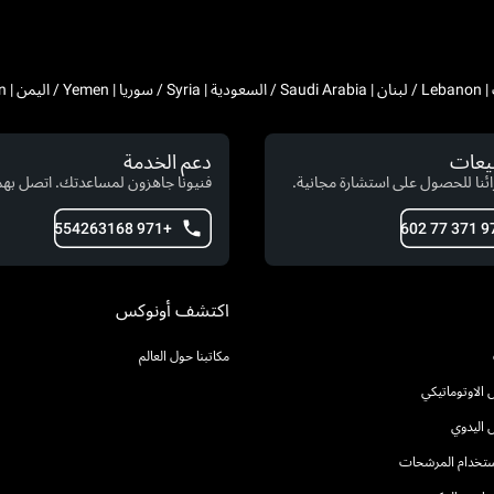
بيعات
دعم الخدمة
ئنا للحصول على استشارة مجانية.
فنيونا جاهزون لمساعدتك. اتصل بهم 
+971 554263168
اكتشف أونوكس
مكاتبنا حول العالم
الاوتوماتيكي
 اليدوي
استخدام المرشحات