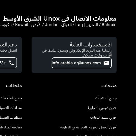
معلومات الاتصال في Unox الشرق الأوسط
Bahrain / البحرين | Iraq / العراق | Jordan / الأردن | Kuwait / الكويت | Lebanon / لبنان | Saudi Arabia / السعودية | Syria / سوريا | Yemen / اليمن | Afghanistan | Iran
الاستفسارات العامة
دعم الم
راسلنا عبر البريد الإلكتروني وسنرد عليك في
اتصل بخبرا
أقرب وقت ممكن.
+973 371 77 602
info.arabia.ar@unox.com
منتجات
ملحقات
جميع المنتجات
جميع الملحقات
أفران كومبي التجارية
منظفات الغسيل 
أفران سبيد التجارية
منظفات الغسيل
أفران الحمل الحراري التجارية مع الرطوبة
معالجة المياه ب