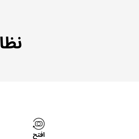
نظام ال
افتح