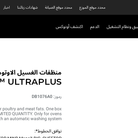
محدد موقع الموزع
محدد موقع الصيانة
شهادات زبائننا
اخبار
بيق ونظام التشغيل
الدعم
اكتشف أونوكس
منظفات الغسيل الاوتوم
™ ULTRAPLUS
رموز: DB1076A0
or poultry and meat fats. One box
 LIMITED QUANTITY. Only for ovens
th an automatic washing system.
توافق الخطوط*: