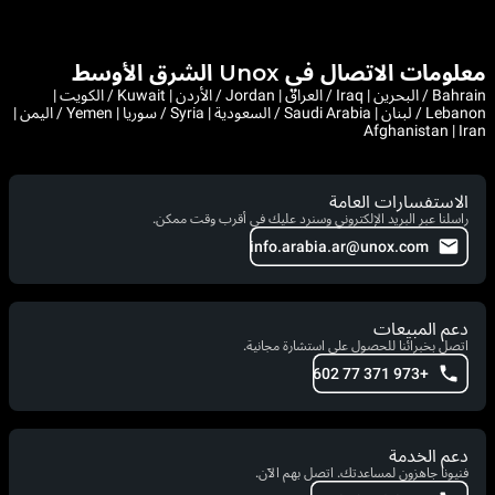
معلومات الاتصال في Unox الشرق الأوسط
Bahrain / البحرين | Iraq / العراق | Jordan / الأردن | Kuwait / الكويت |
Lebanon / لبنان | Saudi Arabia / السعودية | Syria / سوريا | Yemen / اليمن |
Afghanistan | Iran
الاستفسارات العامة
راسلنا عبر البريد الإلكتروني وسنرد عليك في أقرب وقت ممكن.
info.arabia.ar@unox.com
دعم المبيعات
اتصل بخبرائنا للحصول على استشارة مجانية.
+973 371 77 602
دعم الخدمة
فنيونا جاهزون لمساعدتك. اتصل بهم الآن.