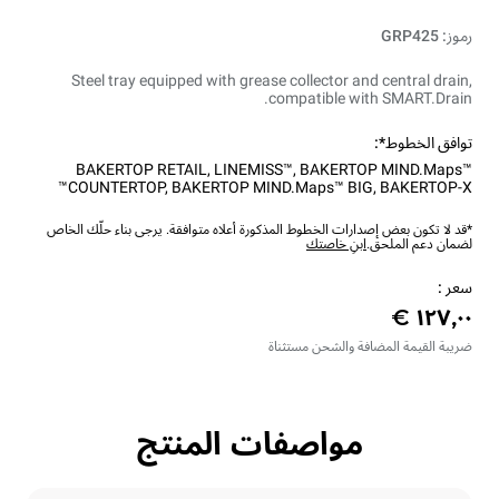
رموز: GRP425
Steel tray equipped with grease collector and central drain,
compatible with SMART.Drain.
توافق الخطوط*:
BAKERTOP RETAIL
,
LINEMISS™
,
BAKERTOP MIND.Maps™
COUNTERTOP
,
BAKERTOP MIND.Maps™ BIG
,
BAKERTOP-X™
*قد لا تكون بعض إصدارات الخطوط المذكورة أعلاه متوافقة. يرجى بناء حلّك الخاص
لضمان دعم الملحق.
ابنِ خاصتك
سعر :
ضريبة القيمة المضافة والشحن مستثناة
مواصفات المنتج