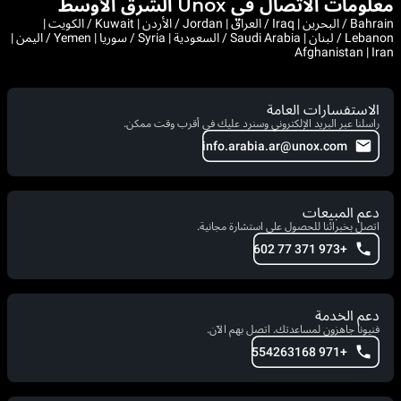
معلومات الاتصال في Unox الشرق الأوسط
Bahrain / البحرين | Iraq / العراق | Jordan / الأردن | Kuwait / الكويت |
Lebanon / لبنان | Saudi Arabia / السعودية | Syria / سوريا | Yemen / اليمن |
Afghanistan | Iran
الاستفسارات العامة
راسلنا عبر البريد الإلكتروني وسنرد عليك في أقرب وقت ممكن.
info.arabia.ar@unox.com
دعم المبيعات
اتصل بخبرائنا للحصول على استشارة مجانية.
+973 371 77 602
دعم الخدمة
فنيونا جاهزون لمساعدتك. اتصل بهم الآن.
+971 554263168