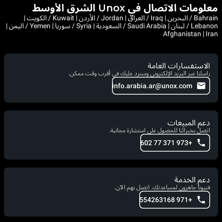
معلومات الاتصال في Unox الشرق الأوسط
Bahrain / البحرين | Iraq / العراق | Jordan / الأردن | Kuwait / الكويت |
Lebanon / لبنان | Saudi Arabia / السعودية | Syria / سوريا | Yemen / اليمن |
Afghanistan | Iran
الاستفسارات العامة
راسلنا عبر البريد الإلكتروني وسنرد عليك في أقرب وقت ممكن.
info.arabia.ar@unox.com
دعم المبيعات
اتصل بخبرائنا للحصول على استشارة مجانية.
+973 371 77 602
دعم الخدمة
فنيونا جاهزون لمساعدتك. اتصل بهم الآن.
+971 554263168