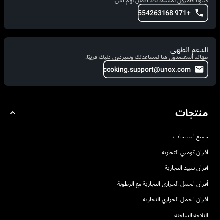
فنيونا جاهزون لمساعدتك. اتصل بهم الآن.
+971 554263168
الدعم الطهي
طهاتنا المعتمدون هنا لمساعدتك وسيردّون عليك قريبًا.
cooking.support@unox.com
منتجات
جميع المنتجات
أفران كومبي التجارية
أفران سبيد التجارية
أفران الحمل الحراري التجارية مع الرطوبة
أفران الحمل الحراري التجارية
الثلاجة الساخنة