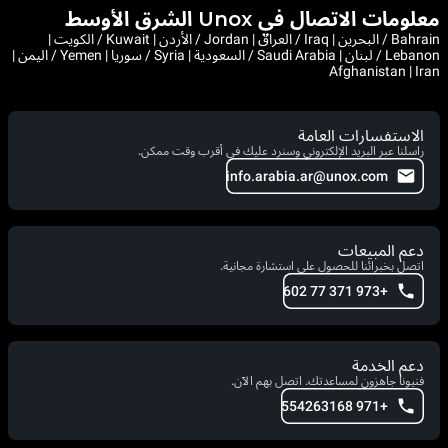
معلومات الاتصال في Unox الشرق الأوسط
Bahrain / البحرين | Iraq / العراق | Jordan / الأردن | Kuwait / الكويت |
Lebanon / لبنان | Saudi Arabia / السعودية | Syria / سوريا | Yemen / اليمن |
Afghanistan | Iran
الاستفسارات العامة
راسلنا عبر البريد الإلكتروني وسنرد عليك في أقرب وقت ممكن.
info.arabia.ar@unox.com
دعم المبيعات
اتصل بخبرائنا للحصول على استشارة مجانية.
+973 371 77 602
دعم الخدمة
فنيونا جاهزون لمساعدتك. اتصل بهم الآن.
+971 554263168