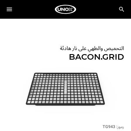
التحميص والطهي على نار هادئة
BACON.GRID
رموز: TG943