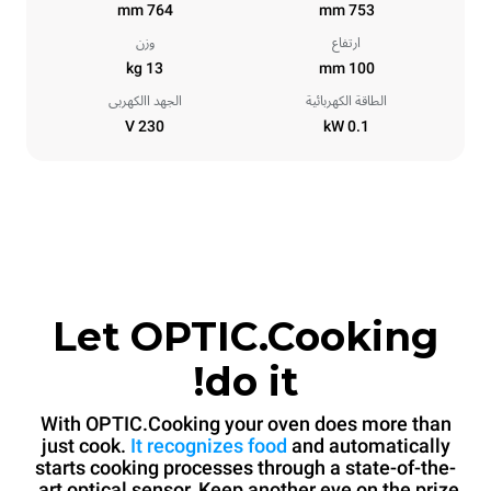
764 mm
753 mm
ارتفاع
وزن
13 kg
100 mm
الطاقة الكهربائية
الجهد االكهربى
230 V
0.1 kW
Let OPTIC.Cooking
do it!
With OPTIC.Cooking your oven does more than
just cook.
It recognizes food
and automatically
starts cooking processes through a state-of-the-
art optical sensor. Keep another eye on the prize.