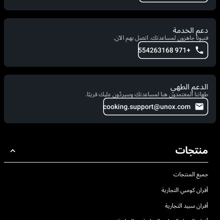
دعم الخدمة
فنيونا جاهزون لمساعدتك. اتصل بهم الآن.
+971 554263168
الدعم الطهي
طهاتنا المعتمدون هنا لمساعدتك وسيردّون عليك قريبًا.
cooking.support@unox.com
منتجات
جميع المنتجات
أفران كومبي التجارية
أفران سبيد التجارية