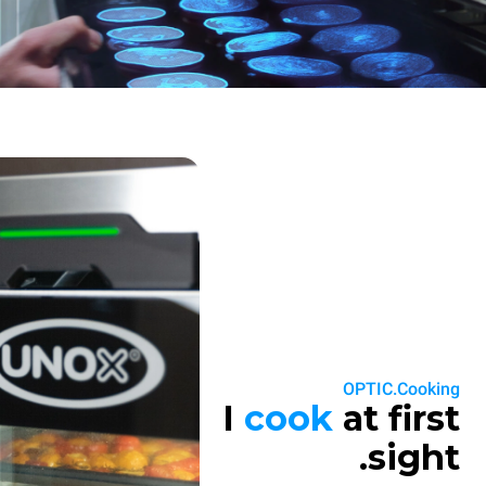
OPTIC.Cooking
I
cook
at first
sight.