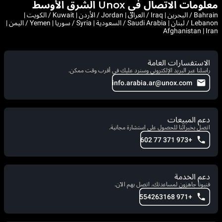
معلومات الاتصال في Unox الشرق الأوسط
Bahrain / البحرين | Iraq / العراق | Jordan / الأردن | Kuwait / الكويت |
Lebanon / لبنان | Saudi Arabia / السعودية | Syria / سوريا | Yemen / اليمن |
Afghanistan | Iran
الاستفسارات العامة
راسلنا عبر البريد الإلكتروني وسنرد عليك في أقرب وقت ممكن.
info.arabia.ar@unox.com
دعم المبيعات
اتصل بخبرائنا للحصول على استشارة مجانية.
+973 371 77 602
دعم الخدمة
فنيونا جاهزون لمساعدتك. اتصل بهم الآن.
+971 554263168