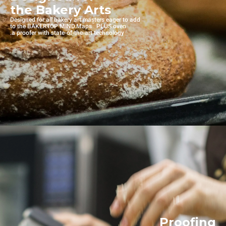
the Bakery Arts
Designed for all bakery art masters eager to add
™
to the BAKERTOP MIND.Maps
PLUS oven
a proofer with state-of-the-art technology.
Proofing