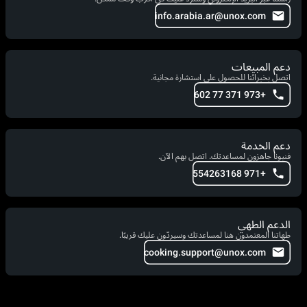
info.arabia.ar@unox.com
دعم المبيعات
اتصل بخبرائنا للحصول على استشارة مجانية.
+973 371 77 602
دعم الخدمة
فنيونا جاهزون لمساعدتك. اتصل بهم الآن.
+971 554263168
الدعم الطهي
طهاتنا المعتمدون هنا لمساعدتك وسيردّون عليك قريبًا.
cooking.support@unox.com