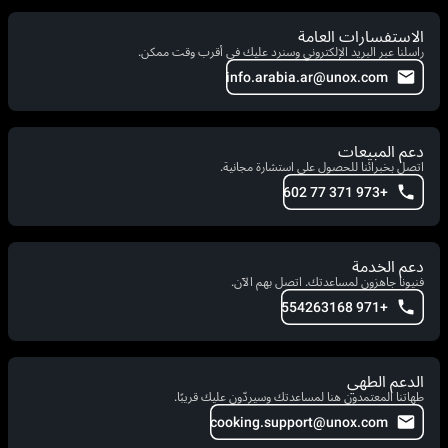
الاستفسارات العامة
راسلنا عبر البريد الإلكتروني وسنرد عليك في أقرب وقت ممكن.
info.arabia.ar@unox.com
دعم المبيعات
اتصل بخبرائنا للحصول على استشارة مجانية.
+973 371 77 602
دعم الخدمة
فنيونا جاهزون لمساعدتك. اتصل بهم الآن.
+971 554263168
الدعم الطهي
طهاتنا المعتمدون هنا لمساعدتك وسيردّون عليك قريبًا.
cooking.support@unox.com