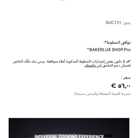
رموز: XUC151
توافق الخطوط*:
BAKERLUX SHOP.Pro™
*قد لا تكون بعض إصدارات الخطوط المذكورة أعلاه متوافقة. يرجى بناء حلّك الخاص
لضمان دعم الملحق.
ابنِ خاصتك
سعر :
ضريبة القيمة المضافة والشحن مستثناة
INDIVIDUAL COOKING EXPERIENCE