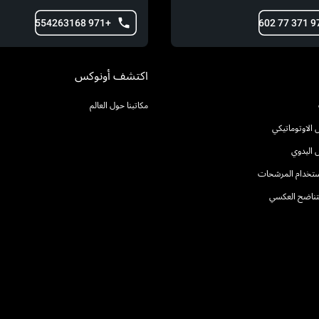
+971 554263168
اكتشف أونوكس
مكاتبنا حول العالم
الاوتوماتيكي
 اليدوي
استخدام المرشحات
التناضح العكسي