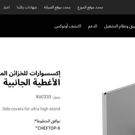
محدد موقع الموزع
محدد موقع الصيانة
شهادات زبائننا
اخبار
بيق ونظام التشغيل
الدعم
اكتشف أونوكس
إكسسوارات للخزائن الم
الأغطية الجانبية
رموز: XUC233
Side covers for ultra high stand.
توافق الخطوط*:
CHEFTOP-X™