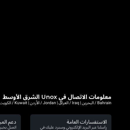
معلومات الاتصال في Unox الشرق الأوسط
Bahrain / البحرين | Iraq / العراق | Jordan / الأردن | Kuwait / الكويت | Lebanon / لبنان | Saudi Arabia / السعودية | Syria / سوريا | Yemen / اليمن | Afghanistan | Iran
الاستفسارات العامة
دعم الم
راسلنا عبر البريد الإلكتروني وسنرد عليك في
اتصل بخبرا