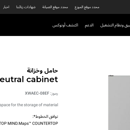
محدد موقع الموزع
محدد موقع الصيانة
شهادات زبائننا
اخبار
بيق ونظام التشغيل
الدعم
اكتشف أونوكس
حامل وخزانة
eutral cabinet
رموز: XWAEC-08EF
pace for the storage of material.
توافق الخطوط*:
TOP MIND.Maps™ COUNTERTOP