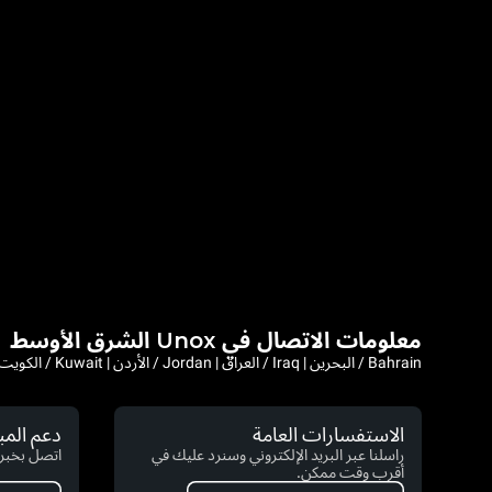
معلومات الاتصال في Unox الشرق الأوسط
Bahrain / البحرين | Iraq / العراق | Jordan / الأردن | Kuwait / الكويت | Lebanon / لبنان | Saudi Arabia / السعودية | Syria / سوريا | Yemen / اليمن | Afghanistan | Iran
الاستفسارات العامة
دعم الم
راسلنا عبر البريد الإلكتروني وسنرد عليك في
اتصل بخبرا
أقرب وقت ممكن.