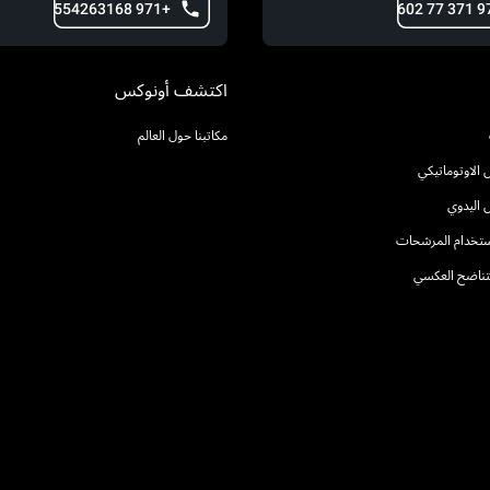
+971 554263168
اكتشف أونوكس
مكاتبنا حول العالم
الاوتوماتيكي
 اليدوي
استخدام المرشحات
التناضح العكسي