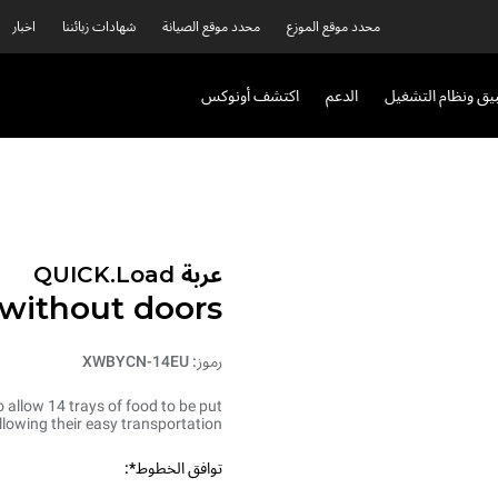
محدد موقع الموزع
محدد موقع الصيانة
شهادات زبائننا
اخبار
بيق ونظام التشغيل
الدعم
اكتشف أونوكس
عربة QUICK.Load
without doors
رموز: XWBYCN-14EU
 allow 14 trays of food to be put
allowing their easy transportation.
توافق الخطوط*: