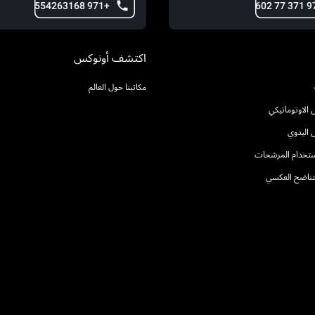
+971 554263168
اكتشف أونوكس
مكاتبنا حول العالم
الاوتوماتيكي
 اليدوي
استخدام المرشحات
التناضح العكسي