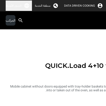
DATA DRIVEN COOKING
منطقة الخدمة
الشرق الأوسط
المركب
QUICK.Load 4+10 
Mobile cabinet without doors equipped with tray-holder baskets to
into or taken out of the oven, as well as 