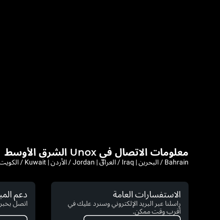
معلومات الاتصال في Unox الشرق الأوسط
Bahrain / البحرين | Iraq / العراق | Jordan / الأردن | Kuwait / الكويت | Lebanon / لبنان | Saudi Arabia / السعودية | Syria / سوريا | Yemen / اليمن | Afghanistan | Iran
الاستفسارات العامة
دعم الم
راسلنا عبر البريد الإلكتروني وسنرد عليك في
اتصل بخبرا
أقرب وقت ممكن.