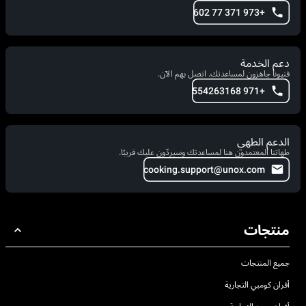
+973 371 77 602
دعم الخدمة
فنيونا جاهزون لمساعدتك. اتصل بهم الآن.
+971 554263168
الدعم الطهي
طهاتنا المعتمدون هنا لمساعدتك وسيردّون عليك قريبًا.
cooking.support@unox.com
منتجات
جميع المنتجات
أفران كومبي التجارية