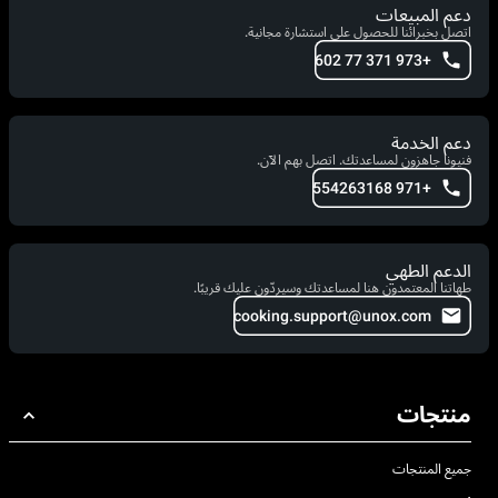
دعم المبيعات
اتصل بخبرائنا للحصول على استشارة مجانية.
+973 371 77 602
دعم الخدمة
فنيونا جاهزون لمساعدتك. اتصل بهم الآن.
+971 554263168
الدعم الطهي
طهاتنا المعتمدون هنا لمساعدتك وسيردّون عليك قريبًا.
cooking.support@unox.com
منتجات
جميع المنتجات