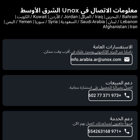
معلومات الاتصال في Unox الشرق الأوسط
Bahrain / البحرين | Iraq / العراق | Jordan / الأردن | Kuwait / الكويت |
Lebanon / لبنان | Saudi Arabia / السعودية | Syria / سوريا | Yemen / اليمن |
Afghanistan | Iran
الاستفسارات العامة
راسلنا عبر البريد الإلكتروني وسنرد عليك في أقرب وقت ممكن.
info.arabia.ar@unox.com
دعم المبيعات
اتصل بخبرائنا للحصول على استشارة مجانية.
+973 371 77 602
دعم الخدمة
فنيونا جاهزون لمساعدتك. اتصل بهم الآن.
+971 554263168