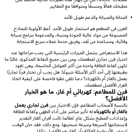
مطبخك فعالًا ومنسقًا ومتوافقًا مع المعايير.
المتانة والصيانة والدعم طويل الأمد
الفرن في المطعم هو استثمار طويل الأمد. أعطِ الأولوية للنماذج
المصنوعة من مواد عالية الجودة ومتينة، والمدعومة ببرامج صيانة
وقائية، ومساعدة عن بُعد، وفريق خدمة عملاء سريع الاستجابة.
هذا الاستعراض يشمل الميزات الرئيسية التي يجب مراعاتها عند
اختيار فرن تجاري لمطعمك. ومن بين جميع النقاط المذكورة، غالبًا ما
تكون كفاءة الطاقة واحدة من أكثر العوامل الحاسمة، وهي تقود
بطبيعتها إلى أحد أكثر الأسئلة شيوعًا: هل يجب أن تختار فرنًا تجاريًا
يعمل بالغاز أم بالكهرباء؟ دعنا نلقي نظرة فاحصة على كيفية اتخاذ
القرار الأفضل لمطعمك.
فرن للمطاعم: كهربائي أم غاز، ما هو الخيار
الأفضل؟
بالنسبة لأصحاب المطاعم، فإن الاختيار بين
فرن تجاري يعمل
بالغاز أو بالكهرباء
له تأثير مباشر على أداء الطهي وكفاءة الطاقة
وإعدادات المطبخ بشكل عام. لطالما نالت أفران الغاز التقدير
لاستجابتها السريعة وسرعة تسخينها. ومع ذلك، فقد حان الوقت
لدحض الأسطورة القائلة بأن الغاز هو الأفضل دائمًا.