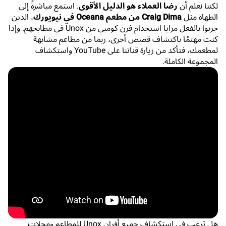
لكننا نعلم أن
رضا العملاء هو الدليل الأقوى
. استمع مباشرةً إلى
الطهاة مثل
Craig Dima من مطعم Oceana في نيويورك
، الذين
جربوا بالفعل مزايا استخدام فرن كومبي من Unox في مطابخهم. وإذا
كنت مهتمًا باكتشاف قصص أخرى، ربما من مطاعم مشابهة
لمطعمك، فتأكد من زيارة قناتنا على YouTube واستكشاف
المجموعة الكاملة.
هل ترغب في استكشاف جميع أفران Unox للمطاعم ومحلات