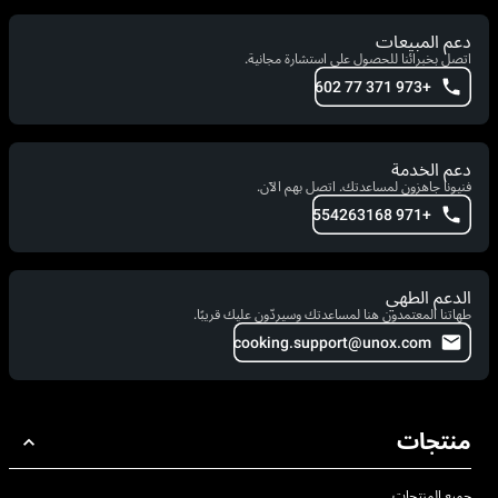
دعم المبيعات
اتصل بخبرائنا للحصول على استشارة مجانية.
+973 371 77 602
دعم الخدمة
فنيونا جاهزون لمساعدتك. اتصل بهم الآن.
+971 554263168
الدعم الطهي
طهاتنا المعتمدون هنا لمساعدتك وسيردّون عليك قريبًا.
cooking.support@unox.com
منتجات
جميع المنتجات