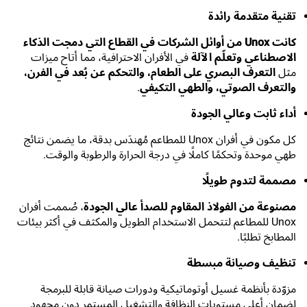
تقنية متقدمة رائدة
كانت Unox من أوائل الشركات في القطاع التي دمجت الذكاء
الاصطناعي وتعلّم الآلة
في الأفران الاحترافية، مما أتاح ميزات
مثل
التعرف البصري على الطعام، والتحكم عن بُعد في الفرن،
والتعرف الصوتي، والطهي التكيفي
.
أداء ثابت وعالي الجودة
كل مكون في أفران Unox للمطاعم مُهندَس بدقة، ما يضمن نتائج
طهي موحدة وتحكمًا كاملًا في درجة الحرارة والرطوبة والوقت.
مصممة لتدوم طويلًا
مصنوعة من الفولاذ المقاوم للصدأ عالي الجودة
، صُممت أفران
Unox للمطاعم لتتحمل الاستخدام الطويل والمكثف في أكثر بيئات
المطابخ تطلبًا.
تنظيف وصيانة مبسطة
مزوّدة بأنظمة غسيل أوتوماتيكية ودورات صيانة قابلة للبرمجة
لضمان أعلى مستويات النظافة والتشغيل المستمر دون مجهود