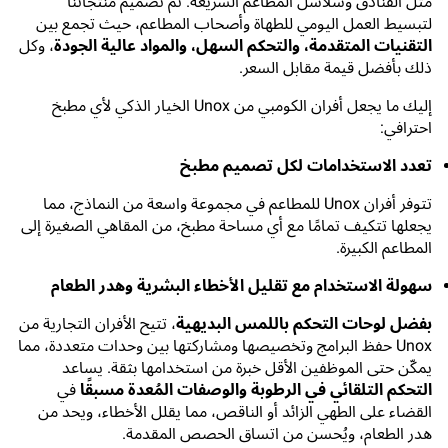
مثل الفنادق وسلاسل المطاعم السريعة. تم تصميم منتجاتنا
لتبسيط العمل اليومي للطهاة وأصحاب المطاعم، حيث تجمع بين
التقنيات المتقدمة، والتحكم السهل، والمواد عالية الجودة
، وكل
ذلك بأفضل قيمة مقابل السعر.
إليك ما يجعل أفران الكومبي من Unox الخيار الذكي لأي مطبخ
احترافي:
تعدد الاستخدامات لكل تصميم مطبخ
تتوفر أفران Unox للمطاعم في مجموعة واسعة من النماذج، مما
يجعلها تتكيف تمامًا مع أي مساحة مطبخ، من المقاهي الصغيرة إلى
المطاعم الكبيرة.
سهولة الاستخدام مع تقليل الأخطاء البشرية وهدر الطعام
بفضل لوحات التحكم باللمس البديهية
، تتيح الأفران التجارية من
Unox حفظ البرامج وتخصيصها ومشاركتها بين وحدات متعددة، مما
يمكّن حتى الموظفين الأقل خبرة من استخدامها بثقة. يساعد
التحكم التلقائي في الرطوبة والوصفات المُعدة مسبقًا
في
القضاء على الطهي الزائد أو الناقص، مما يقلل الأخطاء، ويحد من
هدر الطعام، ويُحسن من اتساق الحصص المقدمة.