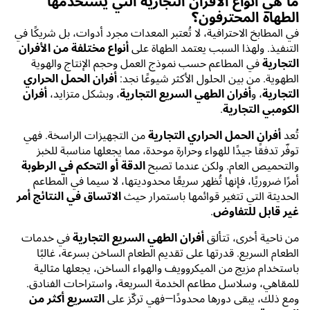
ما هي أنواع الأفران التجارية التي يستخدمها
الطهاة المحترفون؟
في المطابخ الاحترافية، لا تُعتبر المعدات مجرد أدوات، بل شريكًا في
التنفيذ. ولهذا السبب يعتمد الطهاة على
أنواع مختلفة من الأفران
التجارية
في المطاعم حسب نموذج العمل وحجم الإنتاج والهوية
الطهوية. من بين الحلول الأكثر شيوعًا نجد:
أفران الحمل الحراري
التجارية
، و
أفران الطهي السريع التجارية
، وبشكل متزايد،
أفران
الكومبي التجارية
.
تُعد
أفران الحمل الحراري التجارية
من التجهيزات الراسخة. فهي
توفّر تدفقًا جيدًا للهواء وحرارة موحدة، مما يجعلها مناسبة للخبز
والتحميص العام. ولكن عندما تصبح
الدقة أو التحكم في الرطوبة
أمرًا ضروريًا، فإنها تُظهر سريعًا محدوديتها، لا سيما في المطاعم
الحديثة التي تتغير قوائمها باستمرار حيث
الاتساق في النتائج أمر
غير قابل للتفاوض
.
من ناحية أخرى، تتألق
أفران الطهي السريع التجارية
في خدمات
الطعام السريع. قدرتها على تقديم الطعام الساخن بسرعة، غالبًا
باستخدام مزيج من الميكروويف والهواء الساخن، يجعلها مثالية
للمقاهي، وسلاسل مطاعم الخدمة السريعة، واستراحات الفنادق.
ومع ذلك، يبقى دورها محدودًا—فهي تركّز على
التسريع أكثر من