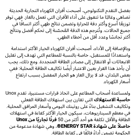
بفضل التقدم التكنولوجي، أصبحت أفران الكهرباء التجارية الحديثة
تضاهي وغالبًا ما تتفوق على أداء الأفران التي تعمل بالغاز. فهي توفر
توزيعًا أسرع وأكثر دقة للحرارة وتضمن نتائج طهي أكثر اتساقًا في
جميع الحالات. وتُترجم هذه الدقة المُحسّنة إلى تحكم أفضل ونتائج
أكثر تجانسًا وعدد أقل من أخطاء الطهي.
وبالإضافة إلى الأداء، أصبحت أفران الكهرباء الخيار الأكثر استدامة
واستعدادًا للمستقبل، خاصة بالنسبة للمطاعم التي تهدف إلى تقليل
الانبعاثات أو الانتقال إلى مصادر الطاقة المتجددة. ومع ذلك، يجب
أن يأخذ هذا القرار بعين الاعتبار أيضًا تكاليف الطاقة المحلية: ففي
بعض البلدان، قد لا يزال الغاز هو الخيار المفضل بسبب ارتفاع
أسعار الكهرباء.
ولمساعدة أصحاب المطاعم على اتخاذ قرارات مستنيرة، تقدم Unox
حاسبة الاستهلاك
التي تقارن بين استهلاك الطاقة الفعلي
وتكاليف التشغيل بناءً على روتينك اليومي وأسعار المرافق المحلية.
في معظم السيناريوهات، سيكون الخيار الأكثر كفاءة في استهلاك
الطاقة والأقل تكلفة هو أحد أكثر من 50
فرنًا تجاريًا من Unox
حاصلاً على شهادة ENERGY STAR®
، وهي شهادة مدعومة من
الحكومة تضمن أداءً فائقًا في كفاءة الطاقة.