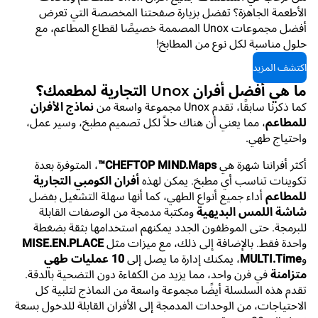
الأطعمة الجاهزة؟ تفضل بزيارة صفحتنا المخصصة التي تعرض
أفضل مجموعات Unox المصممة خصيصًا لقطاع المطاعم، مع
حلول مناسبة لكل نوع من المطابخ!
اكتشف المزيد
ما هي أفضل أفران Unox التجارية لمطعمك؟
كما ذكرنا سابقًا، تقدم Unox مجموعة واسعة من
نماذج الأفران
للمطاعم
، مما يعني أن هناك حلاً لكل تصميم مطبخ، وسير عمل،
واحتياج طهي.
أكثر أفراننا شهرة هي
CHEFTOP MIND.Maps™
، المتوفرة بعدة
تكوينات تناسب أي مطبخ. يمكن لهذه
أفران الكومبي التجارية
للمطاعم
أداء جميع أنواع الطهي، كما أنها سهلة التشغيل بفضل
شاشة اللمس البديهية
ومكتبة مدمجة من الوصفات القابلة
للبرمجة. حتى الموظفون الجدد يمكنهم استخدامها بثقة بضغطة
واحدة فقط. بالإضافة إلى ذلك، مع ميزات مثل
MISE.EN.PLACE
و
MULTI.Time
، يمكنك إدارة ما يصل إلى
10 عمليات طهي
متزامنة
في فرن واحد، مما يزيد من الكفاءة دون التضحية بالدقة.
تقدم هذه السلسلة أيضًا مجموعة واسعة من النماذج لتلبية كل
الاحتياجات، من الوحدات المدمجة إلى الأفران القابلة للدخول بسعة