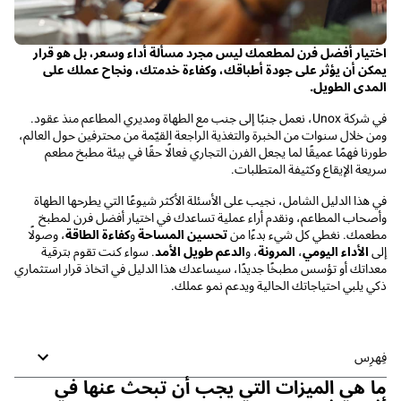
اختيار أفضل فرن لمطعمك ليس مجرد مسألة أداء وسعر، بل هو قرار
يمكن أن يؤثر على جودة أطباقك، وكفاءة خدمتك، ونجاح عملك على
المدى الطويل.
في شركة Unox، نعمل جنبًا إلى جنب مع الطهاة ومديري المطاعم منذ عقود.
ومن خلال سنوات من الخبرة والتغذية الراجعة القيّمة من محترفين حول العالم،
طورنا فهمًا عميقًا لما يجعل الفرن التجاري فعالًا حقًا في بيئة مطبخ مطعم
سريعة الإيقاع وكثيفة المتطلبات.
في هذا الدليل الشامل، نجيب على الأسئلة الأكثر شيوعًا التي يطرحها الطهاة
وأصحاب المطاعم، ونقدم أراء عملية تساعدك في اختيار أفضل فرن لمطبخ
مطعمك. نغطي كل شيء بدءًا من
تحسين المساحة
و
كفاءة الطاقة
، وصولًا
إلى
الأداء اليومي
،
المرونة
، و
الدعم طويل الأمد
. سواء كنت تقوم بترقية
معداتك أو تؤسس مطبخًا جديدًا، سيساعدك هذا الدليل في اتخاذ قرار استثماري
ذكي يلبي احتياجاتك الحالية ويدعم نمو عملك.
فِهرِس
ما هي الميزات التي يجب أن تبحث عنها في