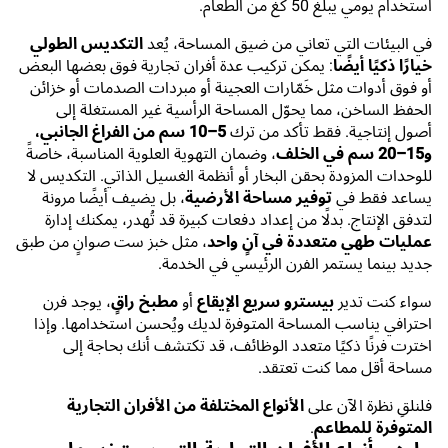
استخدام يومي يبلغ 50 كغ من الطعام.
في البيئات التي تعاني من ضيق المساحة، يُعد
التكديس الطولي
خيارًا ذكيًا أيضًا
: يمكن تركيب عدة أفران تجارية فوق بعضها البعض
أو فوق أدوات مثل خَمّارات العجينة أو مبردات الصدمات أو خزائن
الحفظ الساخن، مما يحوّل المساحة الرأسية غير المستغلة إلى
أصول إنتاجية. فقط تأكد من ترك
5–10 سم من الفراغ الجانبي،
و15–20 سم في الخلف
، وضمان التهوية العلوية المناسبة، خاصةً
للوحدات المزودة بحقن البخار أو أنظمة الغسيل الذاتي. التكديس لا
يساعد فقط في
توفير مساحة الأرضية
، بل يضيف أيضًا مرونة
لتدفق الإنتاج. بدلًا من إعداد دفعات كبيرة قد تُهدر، يمكنك إدارة
عمليات طهي متعددة في آنٍ واحد
، مثل خبز ست صوانٍ من طبق
جديد بينما يستمر الفرن الرئيسي في الخدمة.
سواء كنت تدير
بيسترو سريع الإيقاع
أو
مطبخ راقٍ
، يوجد فرن
احترافي يناسب المساحة المتوفرة لديك ويُحسن استخدامها. وإذا
اخترت فرنًا ذكيًا متعدد الوظائف، قد تكتشف أنك بحاجة إلى
مساحة أقل مما كنت تعتقد.
فلنلقِ نظرة الآن على
الأنواع المختلفة من الأفران التجارية
المتوفرة للمطاعم
.