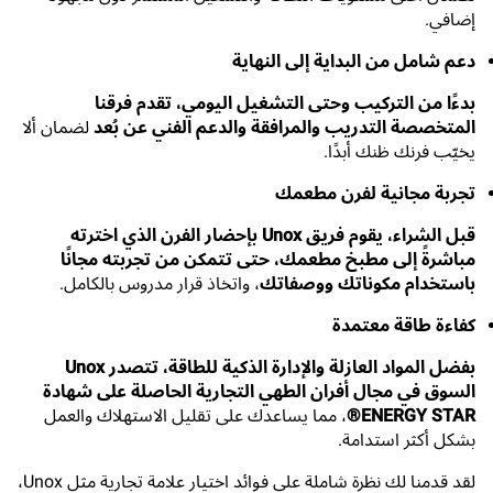
إضافي.
دعم شامل من البداية إلى النهاية
بدءًا من التركيب وحتى التشغيل اليومي، تقدم فرقنا
المتخصصة التدريب والمرافقة والدعم الفني عن بُعد
لضمان ألا
يخيّب فرنك ظنك أبدًا.
تجربة مجانية لفرن مطعمك
قبل الشراء، يقوم فريق Unox بإحضار الفرن الذي اخترته
مباشرةً إلى مطبخ مطعمك، حتى تتمكن من تجربته مجانًا
باستخدام مكوناتك ووصفاتك
، واتخاذ قرار مدروس بالكامل.
كفاءة طاقة معتمدة
بفضل المواد العازلة والإدارة الذكية للطاقة، تتصدر Unox
السوق في مجال أفران الطهي التجارية الحاصلة على شهادة
ENERGY STAR®
، مما يساعدك على تقليل الاستهلاك والعمل
بشكل أكثر استدامة.
لقد قدمنا لك نظرة شاملة على فوائد اختيار علامة تجارية مثل Unox،