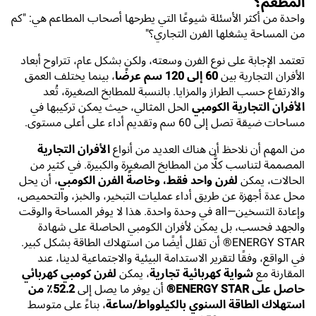
المطعم؟
واحدة من أكثر الأسئلة شيوعًا التي يطرحها أصحاب المطاعم هي: "كم
من المساحة يشغلها الفرن التجاري؟"
تعتمد الإجابة على نوع الفرن وسعته، ولكن بشكل عام، تتراوح أبعاد
الأفران التجارية بين
60 إلى 120 سم عرضًا
، بينما يختلف العمق
والارتفاع حسب الطراز والمزايا. بالنسبة للمطابخ الصغيرة، تُعد
الأفران التجارية الكومبي
الحل المثالي، حيث يمكن تركيبها في
مساحات ضيقة تصل إلى 60 سم وتقديم أداء على أعلى مستوى.
من المهم أن نلاحظ أن هناك العديد من أنواع
الأفران التجارية
المصممة لتناسب كلًّا من المطابخ الصغيرة والكبيرة. في كثير من
الحالات، يمكن
لفرن واحد فقط، وخاصةً الفرن الكومبي
، أن يحل
محل عدة أجهزة عن طريق أداء عمليات التبخير، والخبز، والتحميص،
وإعادة التسخين—all في وحدة واحدة. هذا لا يوفر المساحة والوقت
والجهد فحسب، بل يمكن لأفران الكومبي الحاصلة على شهادة
ENERGY STAR® أن تقلل أيضًا من استهلاك الطاقة بشكل كبير.
في الواقع، وفقًا لتقرير الاستدامة البيئية والاجتماعية لدينا، عند
المقارنة مع
شواية كهربائية تجارية
، يمكن
لفرن كومبي كهربائي
حاصل على ENERGY STAR®
أن يوفر ما يصل إلى
52.2٪ من
استهلاك الطاقة السنوي بالكيلوواط/ساعة
، بناءً على متوسط