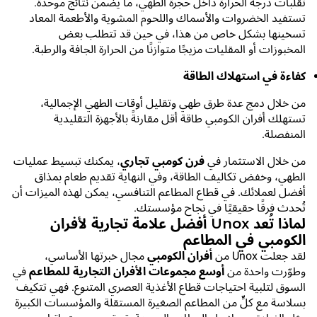
تقلبات درجة الحرارة داخل حجرة الطهي، ما يضمن نتائج موحدة.
تستفيد الخضروات والأسماك واللحوم المشوية والأطعمة المعاد
تسخينها بشكل خاص من هذا، في حين قد تتطلب بعض
المخبوزات أو المقليات مزيجًا متوازنًا من الحرارة الجافة والرطبة.
كفاءة في استهلاك الطاقة
من خلال دمج عدة طرق طهي وتقليل أوقات الطهي الإجمالية،
تستهلك أفران الكومبي طاقة أقل مقارنةً بالأجهزة التقليدية
المنفصلة.
من خلال الاستثمار في
فرن كومبي تجاري
، يمكنك تبسيط عمليات
الطهي، وخفض تكاليف الطاقة، وفي النهاية تقديم طعام بمذاق
أفضل لعملائك. في قطاع المطاعم التنافسي، يمكن لهذه الميزات أن
تُحدث فرقًا حقيقيًا في نجاح مؤسستك.
لماذا تُعد Unox أفضل علامة تجارية لأفران
الكومبي في المطاعم
لقد جعلت Unox من
أفران الكومبي
مجال خبرتها الأساسي،
وطوّرت واحدة من
أوسع مجموعات الأفران التجارية للمطاعم
في
السوق لتلبية احتياجات قطاع الأغذية العصري المتنوع. فهي تتكيف
بسلاسة مع كلٍّ من المطاعم الصغيرة المستقلة والمؤسسات الكبيرة