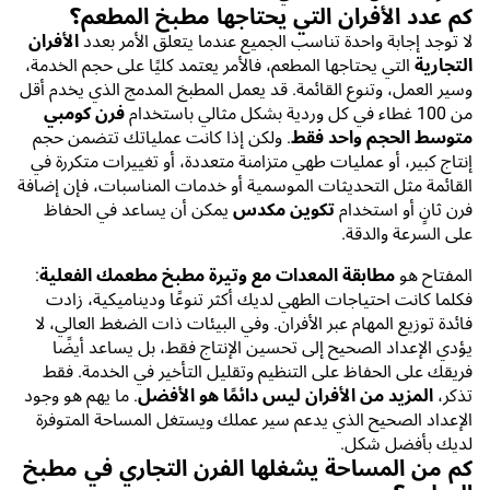
كم عدد الأفران التي يحتاجها مطبخ المطعم؟
لا توجد إجابة واحدة تناسب الجميع عندما يتعلق الأمر بعدد
الأفران
التجارية
التي يحتاجها المطعم، فالأمر يعتمد كليًا على حجم الخدمة،
وسير العمل، وتنوع القائمة. قد يعمل المطبخ المدمج الذي يخدم أقل
من 100 غطاء في كل وردية بشكل مثالي باستخدام
فرن كومبي
متوسط الحجم واحد فقط
. ولكن إذا كانت عملياتك تتضمن حجم
إنتاج كبير، أو عمليات طهي متزامنة متعددة، أو تغييرات متكررة في
القائمة مثل التحديثات الموسمية أو خدمات المناسبات، فإن إضافة
فرن ثانٍ أو استخدام
تكوين مكدس
يمكن أن يساعد في الحفاظ
على السرعة والدقة.
المفتاح هو
مطابقة المعدات مع وتيرة مطبخ مطعمك الفعلية
:
فكلما كانت احتياجات الطهي لديك أكثر تنوعًا وديناميكية، زادت
فائدة توزيع المهام عبر الأفران. وفي البيئات ذات الضغط العالي، لا
يؤدي الإعداد الصحيح إلى تحسين الإنتاج فقط، بل يساعد أيضًا
فريقك على الحفاظ على التنظيم وتقليل التأخير في الخدمة. فقط
تذكر،
المزيد من الأفران ليس دائمًا هو الأفضل
. ما يهم هو وجود
الإعداد الصحيح الذي يدعم سير عملك ويستغل المساحة المتوفرة
لديك بأفضل شكل.
كم من المساحة يشغلها الفرن التجاري في مطبخ