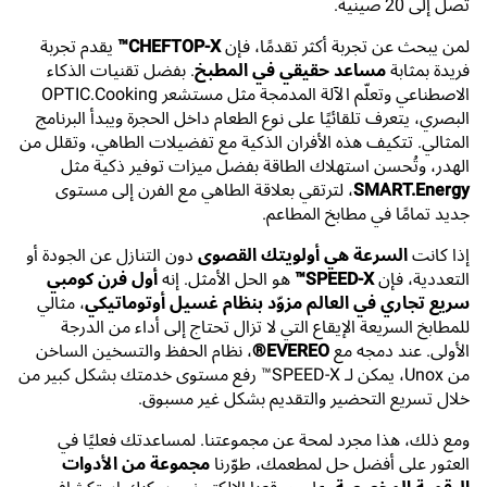
تصل إلى 20 صينية.
لمن يبحث عن تجربة أكثر تقدمًا، فإن
CHEFTOP-X™
يقدم تجربة
فريدة بمثابة
مساعد حقيقي في المطبخ
. بفضل تقنيات الذكاء
الاصطناعي وتعلّم الآلة المدمجة مثل مستشعر OPTIC.Cooking
البصري، يتعرف تلقائيًا على نوع الطعام داخل الحجرة ويبدأ البرنامج
المثالي. تتكيف هذه الأفران الذكية مع تفضيلات الطاهي، وتقلل من
الهدر، وتُحسن استهلاك الطاقة بفضل ميزات توفير ذكية مثل
SMART.Energy
، لترتقي بعلاقة الطاهي مع الفرن إلى مستوى
جديد تمامًا في مطابخ المطاعم.
إذا كانت
السرعة هي أولويتك القصوى
دون التنازل عن الجودة أو
التعددية، فإن
SPEED-X™
هو الحل الأمثل. إنه
أول فرن كومبي
سريع تجاري في العالم مزوّد بنظام غسيل أوتوماتيكي
، مثالي
للمطابخ السريعة الإيقاع التي لا تزال تحتاج إلى أداء من الدرجة
الأولى. عند دمجه مع
EVEREO®
، نظام الحفظ والتسخين الساخن
من Unox، يمكن لـ SPEED-X™ رفع مستوى خدمتك بشكل كبير من
خلال تسريع التحضير والتقديم بشكل غير مسبوق.
ومع ذلك، هذا مجرد لمحة عن مجموعتنا. لمساعدتك فعليًا في
العثور على أفضل حل لمطعمك، طوّرنا
مجموعة من الأدوات