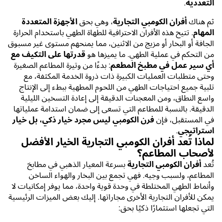
التعددية
.
ثم هناك
أفران الكومبي التجارية
، وهي بحق
الأجهزة المتعددة
المهام
. تتيح هذه الأفران الاحترافية للطهاة الطهي باستخدام الحرارة
الجافة أو البخار أو مزيج من الاثنين، مما يمنحهم مستوى غير مسبوق
من التحكم في عملية الطهي. ما يميزها هو
قدرتها على التكيف مع
أي سير عمل في مطبخ المطعم
: بدءًا من وتيرة المطاعم الصغيرة
وحتى متطلبات العمليات الكبيرة ذات ذروة الخدمة المكثفة، مع
تلبية جميع احتياجات الطهي من اللحوم المطهية ببطء إلى الإنتاج
واسع النطاق، ومن المعجنات الدقيقة إلى إعادة التسخين الليلية
الدقيقة. بالنسبة للمطاعم التي تسعى إلى ضمان استدامة عملياتها
في المستقبل، فإن
فرن الكومبي ليس مجرد خيار ذكي، بل خيار
استراتيجي
.
لماذا تُعد أفران الكومبي التجارية الخيار الأفضل
لأصحاب المطاعم؟
تُعد
أفران الكومبي التجارية
بسرعة المعيار الذهبي في مطابخ
المطاعم، ولسبب وجيه. فهي تجمع بين البخار والهواء الساخن
وأنماط الطهي المختلطة في وحدة قوية واحدة، مما يوفر إمكانيات لا
يمكن للأفران التجارية الأخرى مجاراتها. إليك بعض الميزات الرئيسية
التي تجعلها استثمارًا ذكيًا بحق: